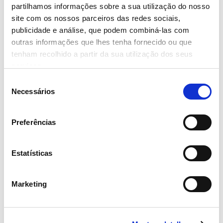
CONTINENTE DO BEBÉ LANÇA
partilhamos informações sobre a sua utilização do nosso
CLUBE EXCLUSIVO
site com os nossos parceiros das redes sociais,
publicidade e análise, que podem combiná-las com
– Ler mais
outras informações que lhes tenha fornecido ou que
tenham recolhido a partir da sua utilização dos seus
serviços.
Seleção
Necessários
de
21 Dezembro 2021
consentimento
CONTINENTE SELEÇÃO APRESENTA
Preferências
NOVA IMAGEM E REFORÇA
POSICIONAMENTO
Estatísticas
– Ler mais
Marketing