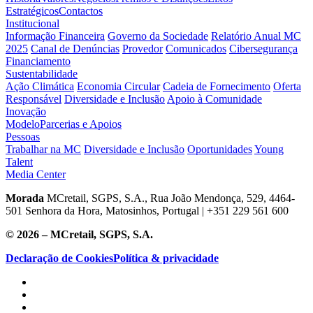
Estratégicos
Contactos
Institucional
Informação Financeira
Governo da Sociedade
Relatório Anual MC
2025
Canal de Denúncias
Provedor
Comunicados
Cibersegurança
Financiamento
Sustentabilidade
Ação Climática
Economia Circular
Cadeia de Fornecimento
Oferta
Responsável
Diversidade e Inclusão
Apoio à Comunidade
Inovação
Modelo
Parcerias e Apoios
Pessoas
Trabalhar na MC
Diversidade e Inclusão
Oportunidades
Young
Talent
Media Center
Morada
MCretail, SGPS, S.A., Rua João Mendonça, 529, 4464-
501 Senhora da Hora, Matosinhos, Portugal | +351
229 561 600
© 2026 – MCretail, SGPS, S.A.
Declaração de Cookies
Política & privacidade