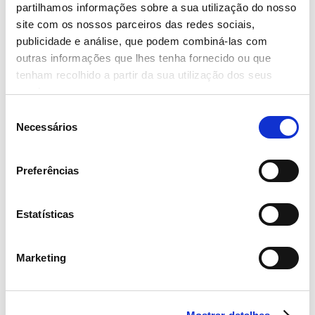
partilhamos informações sobre a sua utilização do nosso
site com os nossos parceiros das redes sociais,
publicidade e análise, que podem combiná-las com
28 Maio 2021
outras informações que lhes tenha fornecido ou que
Procura por packs poupança aumenta nas
tenham recolhido a partir da sua utilização dos seus
lojas Continente
serviços.
– Ler mais
Seleção
Necessários
de
consentimento
Preferências
5 Maio 2021
Estatísticas
Sabor do Ano 2021: Continente é a marca
mais responsável e sustentável
Marketing
– Ler mais