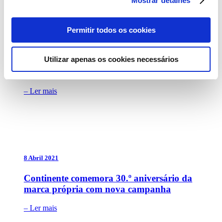
Mostrar detalhes
Permitir todos os cookies
30 Abril 2021
Utilizar apenas os cookies necessários
Continente Equilíbrio lança bolachas
nacionais 0% açúcares adicionados
– Ler mais
8 Abril 2021
Continente comemora 30.º aniversário da
marca própria com nova campanha
– Ler mais