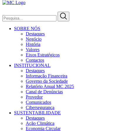
SOBRE NÓS
Destaques
Negócio
História
Valores
Eixos Estratégicos
Contactos
INSTITUCIONAL
Destaques
Informação Financeira
Governo da Sociedade
Relatório Anual MC 2025
Canal de Denúncias
Provedor
Comunicados
Cibersegurança
SUSTENTABILIDADE
Destaques
Ação Climática
Economia Circular