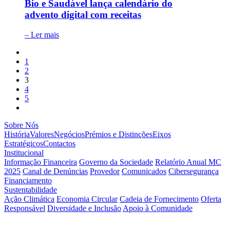
Bio e Saudável lança calendário do
advento digital com receitas
– Ler mais
1
2
3
4
5
Sobre Nós
História
Valores
Negócios
Prémios e Distinções
Eixos
Estratégicos
Contactos
Institucional
Informação Financeira
Governo da Sociedade
Relatório Anual MC
2025
Canal de Denúncias
Provedor
Comunicados
Cibersegurança
Financiamento
Sustentabilidade
Ação Climática
Economia Circular
Cadeia de Fornecimento
Oferta
Responsável
Diversidade e Inclusão
Apoio à Comunidade
Inovação
Modelo
Parcerias e Apoios