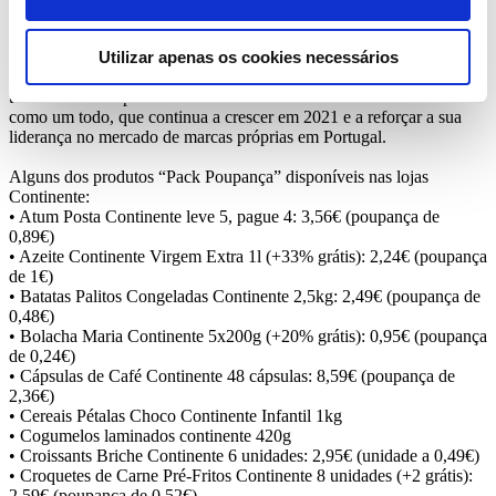
Alguns dos produtos mais procurados pelos consumidores são as
cápsulas de café, mercearias (esparguete, azeite, arroz, conservas) e
Utilizar apenas os cookies necessários
produtos de higiene e limpeza (papel higiénico, detergentes), que
têm contribuído para o crescimento das vendas da marca Continente
como um todo, que continua a crescer em 2021 e a reforçar a sua
liderança no mercado de marcas próprias em Portugal.
Alguns dos produtos “Pack Poupança” disponíveis nas lojas
Continente:
• Atum Posta Continente leve 5, pague 4: 3,56€ (poupança de
0,89€)
• Azeite Continente Virgem Extra 1l (+33% grátis): 2,24€ (poupança
de 1€)
• Batatas Palitos Congeladas Continente 2,5kg: 2,49€ (poupança de
0,48€)
• Bolacha Maria Continente 5x200g (+20% grátis): 0,95€ (poupança
de 0,24€)
• Cápsulas de Café Continente 48 cápsulas: 8,59€ (poupança de
2,36€)
• Cereais Pétalas Choco Continente Infantil 1kg
• Cogumelos laminados continente 420g
• Croissants Briche Continente 6 unidades: 2,95€ (unidade a 0,49€)
• Croquetes de Carne Pré-Fritos Continente 8 unidades (+2 grátis):
2,59€ (poupança de 0,52€)