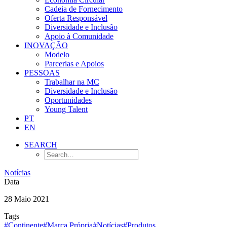
Cadeia de Fornecimento
Oferta Responsável
Diversidade e Inclusão
Apoio à Comunidade
INOVAÇÃO
Modelo
Parcerias e Apoios
PESSOAS
Trabalhar na MC
Diversidade e Inclusão
Oportunidades
Young Talent
PT
EN
SEARCH
Notícias
Data
28 Maio 2021
Tags
#Continente
#Marca Própria
#Notícias
#Produtos