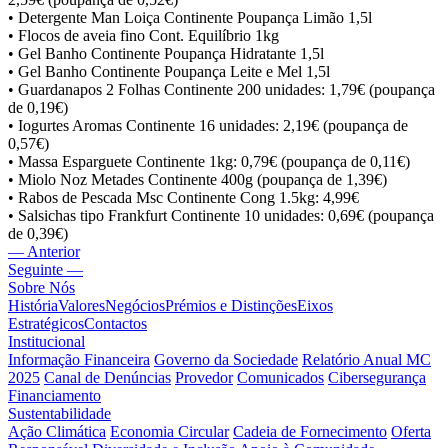
• Detergente Man Loiça Continente Poupança Limão 1,5l
• Flocos de aveia fino Cont. Equilíbrio 1kg
• Gel Banho Continente Poupança Hidratante 1,5l
• Gel Banho Continente Poupança Leite e Mel 1,5l
• Guardanapos 2 Folhas Continente 200 unidades: 1,79€ (poupança
de 0,19€)
• Iogurtes Aromas Continente 16 unidades: 2,19€ (poupança de
0,57€)
• Massa Esparguete Continente 1kg: 0,79€ (poupança de 0,11€)
• Miolo Noz Metades Continente 400g (poupança de 1,39€)
• Rabos de Pescada Msc Continente Cong 1.5kg: 4,99€
• Salsichas tipo Frankfurt Continente 10 unidades: 0,69€ (poupança
de 0,39€)
— Anterior
Seguinte —
Sobre Nós
História
Valores
Negócios
Prémios e Distinções
Eixos
Estratégicos
Contactos
Institucional
Informação Financeira
Governo da Sociedade
Relatório Anual MC
2025
Canal de Denúncias
Provedor
Comunicados
Cibersegurança
Financiamento
Sustentabilidade
Ação Climática
Economia Circular
Cadeia de Fornecimento
Oferta