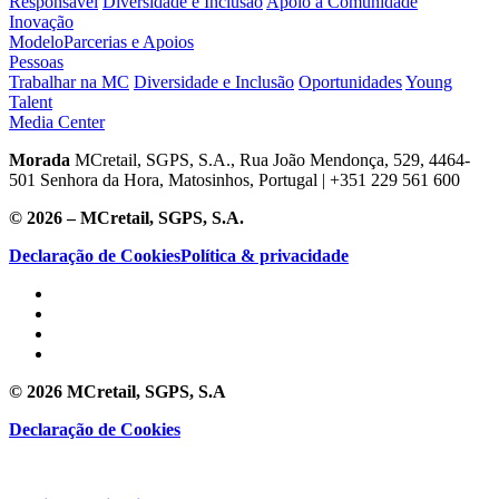
Responsável
Diversidade e Inclusão
Apoio à Comunidade
Inovação
Modelo
Parcerias e Apoios
Pessoas
Trabalhar na MC
Diversidade e Inclusão
Oportunidades
Young
Talent
Media Center
Morada
MCretail, SGPS, S.A., Rua João Mendonça, 529, 4464-
501 Senhora da Hora, Matosinhos, Portugal | +351
229 561 600
© 2026 – MCretail, SGPS, S.A.
Declaração de Cookies
Política & privacidade
© 2026 MCretail, SGPS, S.A
Declaração de Cookies