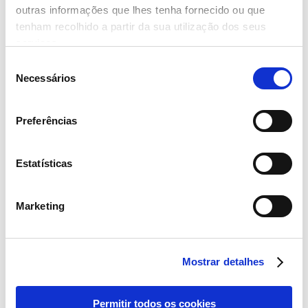
outras informações que lhes tenha fornecido ou que
tenham recolhido a partir da sua utilização dos seus
serviços.
Seleção
Necessários
de
consentimento
Preferências
Estatísticas
Marketing
“A maior procura por este tipo de formatos pode ser justificado pelo
contexto de confinamento, que fez com que os consumidores
Mostrar detalhes
diminuíssem a frequência com que vão ao supermercado, e
procurassem comprar maiores quantidades de produtos para o lar
que pudessem armazenar, principalmente em agregados familiares
Permitir todos os cookies
maiores” refere Ana Alves.