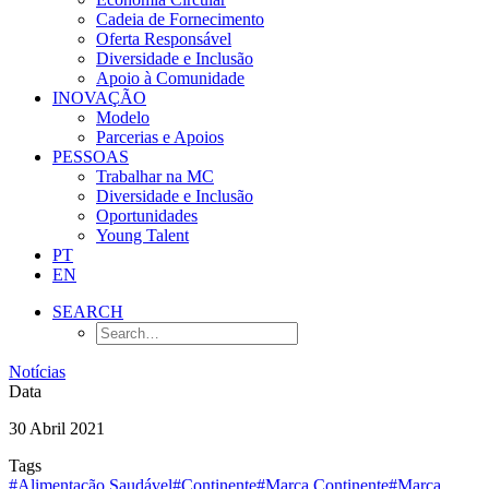
Cadeia de Fornecimento
Oferta Responsável
Diversidade e Inclusão
Apoio à Comunidade
INOVAÇÃO
Modelo
Parcerias e Apoios
PESSOAS
Trabalhar na MC
Diversidade e Inclusão
Oportunidades
Young Talent
PT
EN
SEARCH
Notícias
Data
30 Abril 2021
Tags
#Alimentação Saudável
#Continente
#Marca Continente
#Marca