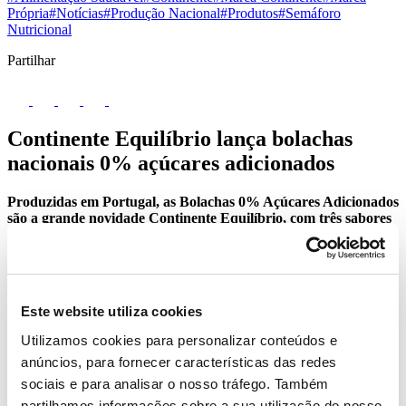
Própria
#Notícias
#Produção Nacional
#Produtos
#Semáforo
Nutricional
Partilhar
Continente Equilíbrio lança bolachas
nacionais 0% açúcares adicionados
Produzidas em Portugal, as Bolachas 0% Açúcares Adicionados
são a grande novidade Continente Equilíbrio, com três sabores
diferenciadores - “5 Cereais e Framboesa”, “Chocolate e
Cacau” e “Chai e Gengibre”. As bolachas encontram-se
disponíveis em pacotes com 4 saquetas individuais em todas as
lojas Continente e online, pelo PVP de 1,49euros (160g).
Este website utiliza cookies
Utilizamos cookies para personalizar conteúdos e
anúncios, para fornecer características das redes
sociais e para analisar o nosso tráfego. Também
partilhamos informações sobre a sua utilização do nosso