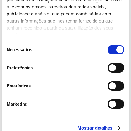
site com os nossos parceiros das redes sociais,
publicidade e análise, que podem combiná-las com
outras informações que lhes tenha fornecido ou que
tenham recolhido a partir da sua utilização dos seus
serviços.
Seleção
Necessários
de
consentimento
Preferências
Estatísticas
Marketing
Sem qualquer açúcar adicionado mas mantendo todo o sabor, as
novas
Bolachas Continente Equilíbrio
oferecem uma combinação de
três sabores que vão ao encontro das tendências de sazonalidade,
Mostrar detalhes