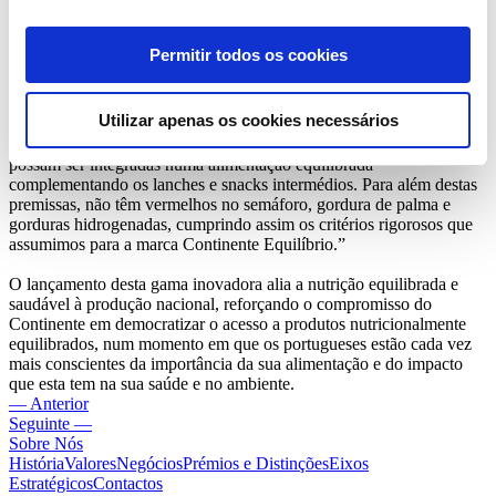
procurando corresponder à expetativa dos consumidores. As
embalagens são práticas, por se apresentarem em doses individuais e
bite size, ideais para lanches e snacks saudáveis do dia-a-dia.
Permitir todos os cookies
Segundo Mayumi Thaís Delgado, nutricionista do Continente,
“estas bolachas foram desenvolvidas para que o ingrediente presente
Utilizar apenas os cookies necessários
em maior quantidade fosse uma farinha integral. Além disso, não
têm adição de açúcar e têm um elevado teor de fibra, para que
possam ser integradas numa alimentação equilibrada
complementando os lanches e snacks intermédios. Para além destas
premissas, não têm vermelhos no semáforo, gordura de palma e
gorduras hidrogenadas, cumprindo assim os critérios rigorosos que
assumimos para a marca Continente Equilíbrio.”
O lançamento desta gama inovadora alia a nutrição equilibrada e
saudável à produção nacional, reforçando o compromisso do
Continente em democratizar o acesso a produtos nutricionalmente
equilibrados, num momento em que os portugueses estão cada vez
mais conscientes da importância da sua alimentação e do impacto
que esta tem na sua saúde e no ambiente.
— Anterior
Seguinte —
Sobre Nós
História
Valores
Negócios
Prémios e Distinções
Eixos
Estratégicos
Contactos