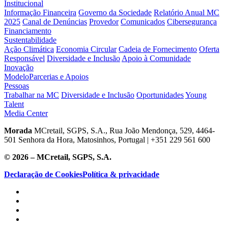
Institucional
Informação Financeira
Governo da Sociedade
Relatório Anual MC
2025
Canal de Denúncias
Provedor
Comunicados
Cibersegurança
Financiamento
Sustentabilidade
Ação Climática
Economia Circular
Cadeia de Fornecimento
Oferta
Responsável
Diversidade e Inclusão
Apoio à Comunidade
Inovação
Modelo
Parcerias e Apoios
Pessoas
Trabalhar na MC
Diversidade e Inclusão
Oportunidades
Young
Talent
Media Center
Morada
MCretail, SGPS, S.A., Rua João Mendonça, 529, 4464-
501 Senhora da Hora, Matosinhos, Portugal | +351
229 561 600
© 2026 – MCretail, SGPS, S.A.
Declaração de Cookies
Política & privacidade