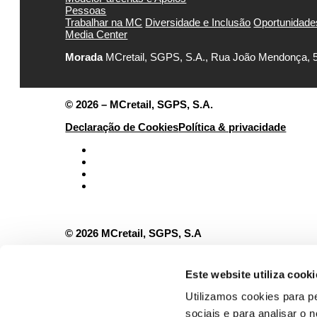
Pessoas
Trabalhar na MC
Diversidade e Inclusão
Oportunidade
Media Center
Morada
MCretail, SGPS, S.A., Rua João Mendonça, 5
© 2026 – MCretail, SGPS, S.A.
Declaração de Cookies
Política & privacidade
© 2026 MCretail, SGPS, S.A
Declaração de Cookies
Este website utiliza cooki
Utilizamos cookies para p
Política & privacidade
sociais e para analisar o