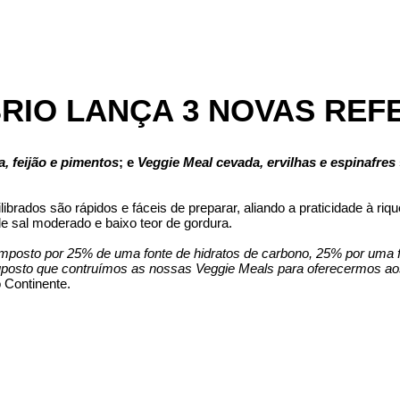
BRIO LANÇA 3 NOVAS REF
, feijão e pimentos
; e
Veggie Meal cevada, ervilhas e espinafres
brados são rápidos e fáceis de preparar, aliando a praticidade à rique
de sal moderado e baixo teor de gordura.
 composto por 25% de uma fonte de hidratos de carbono, 25% por uma
suposto que contruímos as nossas Veggie Meals para oferecermos aos
 Continente.