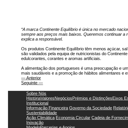
“A marca Continente Equilíbrio é única no mercado nacion
sempre aos preços mais baixos. Queremos continuar a re
explica a responsável.
Os produtos Continente Equilíbrio têm menos açúcar, sal 
são validados pela equipa de nutricionistas do Continen
edulcorantes, corantes e aromas artificiais.
A alimentação dos portugueses é uma preocupação e um 
mais saudáveis e a promoção de hábitos alimentares e est
— Anterior
Seguinte —
Sobre Nós
História
Valores
Negócios
Prémios e Distinções
Eixos E
Institucional
Informação Financeira
Governo da Sociedade
Relatór
Sustentabilidade
Ação Climática
Economia Circular
Cadeia de Forneci
Inovação
Modelo
Parcerias e Apoios