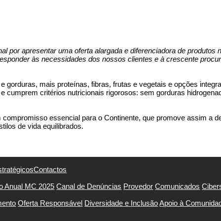
al por apresentar uma oferta alargada e diferenciadora de produtos nu
sponder às necessidades dos nossos clientes e à crescente procura
e gorduras, mais proteínas, fibras, frutas e vegetais e opções integ
te e cumprem critérios nutricionais rigorosos: sem gorduras hidroge
compromisso essencial para o Continente, que promove assim a de
ilos de vida equilibrados.
stratégicos
Contactos
io Anual MC 2025
Canal de Denúncias
Provedor
Comunicados
Ciber
mento
Oferta Responsável
Diversidade e Inclusão
Apoio à Comunida