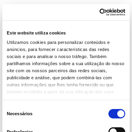
28 Abril 2021
Este website utiliza cookies
Utilizamos cookies para personalizar conteúdos e
Top Beleza 2021: 12 produtos MyLABEL
anúncios, para fornecer características das redes
distinguidos pelos consumidores
sociais e para analisar o nosso tráfego. Também
– Ler mais
partilhamos informações sobre a sua utilização do nosso
site com os nossos parceiros das redes sociais,
publicidade e análise, que podem combiná-las com
outras informações que lhes tenha fornecido ou que
tenham recolhido a partir da sua utilização dos seus
serviços.
15 Fevereiro 2021
Seleção
"Mylabel moment" Continente lança nova
Necessários
de
linha de produtos para revitalizar corpo e
consentimento
mente
Preferências