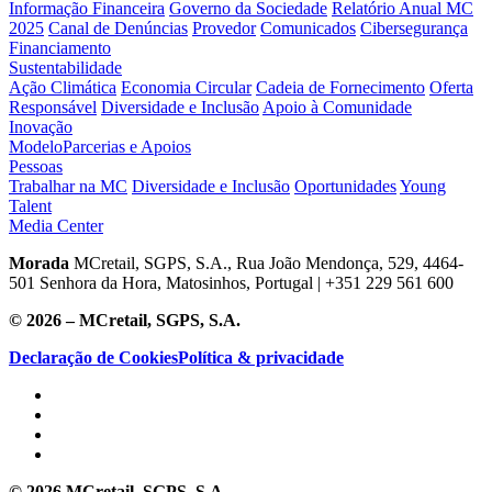
Informação Financeira
Governo da Sociedade
Relatório Anual MC
2025
Canal de Denúncias
Provedor
Comunicados
Cibersegurança
Financiamento
Sustentabilidade
Ação Climática
Economia Circular
Cadeia de Fornecimento
Oferta
Responsável
Diversidade e Inclusão
Apoio à Comunidade
Inovação
Modelo
Parcerias e Apoios
Pessoas
Trabalhar na MC
Diversidade e Inclusão
Oportunidades
Young
Talent
Media Center
Morada
MCretail, SGPS, S.A., Rua João Mendonça, 529, 4464-
501 Senhora da Hora, Matosinhos, Portugal | +351
229 561 600
© 2026 – MCretail, SGPS, S.A.
Declaração de Cookies
Política & privacidade
© 2026 MCretail, SGPS, S.A