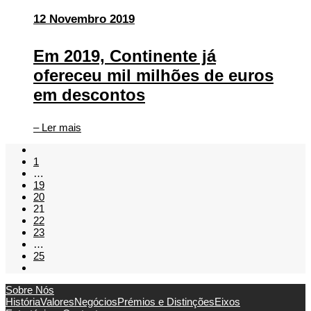
12 Novembro 2019
Em 2019, Continente já
ofereceu mil milhões de euros
em descontos
– Ler mais
1
…
19
20
21
22
23
…
25
Sobre Nós
História
Valores
Negócios
Prémios e Distinções
Eixos