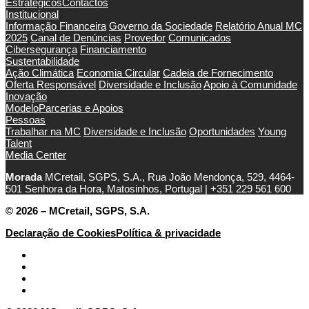
Estratégicos
Contactos
Institucional
Informação Financeira
Governo da Sociedade
Relatório Anual MC
2025
Canal de Denúncias
Provedor
Comunicados
Cibersegurança
Financiamento
Sustentabilidade
Ação Climática
Economia Circular
Cadeia de Fornecimento
Oferta Responsável
Diversidade e Inclusão
Apoio à Comunidade
Inovação
Modelo
Parcerias e Apoios
Pessoas
Trabalhar na MC
Diversidade e Inclusão
Oportunidades
Young
Talent
Media Center
Morada
MCretail, SGPS, S.A., Rua João Mendonça, 529, 4464-
501 Senhora da Hora, Matosinhos, Portugal | +351
229 561 600
© 2026 – MCretail, SGPS, S.A.
Declaração de Cookies
Política & privacidade