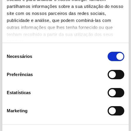
oferta especial
partilhamos informações sobre a sua utilização do nosso
site com os nossos parceiros das redes sociais,
– Ler mais
publicidade e análise, que podem combiná-las com
outras informações que lhes tenha fornecido ou que
tenham recolhido a partir da sua utilização dos seus
serviços.
Seleção
Necessários
18 Dezembro 2019
de
consentimento
Continente reduz pegada
Preferências
ecológica
Estatísticas
– Ler mais
Marketing