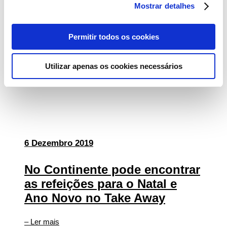
Mostrar detalhes
16 Dezembro 2019
Continente Comercializa
Permitir todos os cookies
Gama Exclusiva da Nestlé
Utilizar apenas os cookies necessários
– Ler mais
6 Dezembro 2019
No Continente pode encontrar
as refeições para o Natal e
Ano Novo no Take Away
– Ler mais