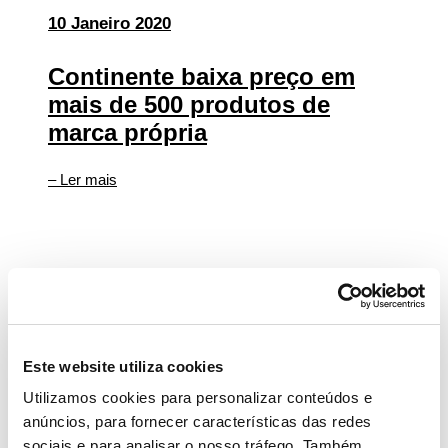
10 Janeiro 2020
Continente baixa preço em
mais de 500 produtos de
marca própria
– Ler mais
20 Dezembro 2019
Este website utiliza cookies
Continente assinala
aniversário da descoberta da
Utilizamos cookies para personalizar conteúdos e
anúncios, para fornecer características das redes
Madeira e do Porto Santo com
sociais e para analisar o nosso tráfego. Também