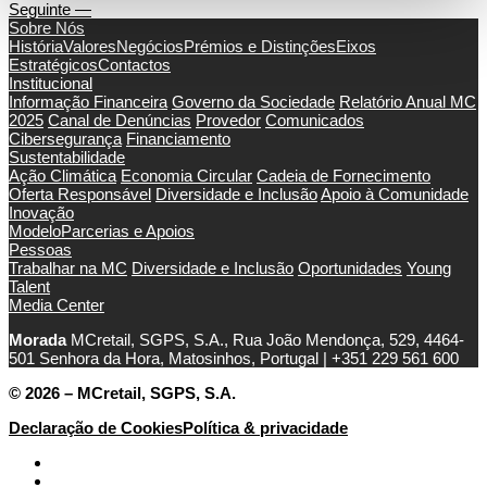
Seguinte —
Sobre Nós
História
Valores
Negócios
Prémios e Distinções
Eixos
Estratégicos
Contactos
Institucional
Informação Financeira
Governo da Sociedade
Relatório Anual MC
2025
Canal de Denúncias
Provedor
Comunicados
Cibersegurança
Financiamento
Sustentabilidade
Ação Climática
Economia Circular
Cadeia de Fornecimento
Oferta Responsável
Diversidade e Inclusão
Apoio à Comunidade
Inovação
Modelo
Parcerias e Apoios
Pessoas
Trabalhar na MC
Diversidade e Inclusão
Oportunidades
Young
Talent
Media Center
Morada
MCretail, SGPS, S.A., Rua João Mendonça, 529, 4464-
501 Senhora da Hora, Matosinhos, Portugal | +351
229 561 600
© 2026 – MCretail, SGPS, S.A.
Declaração de Cookies
Política & privacidade