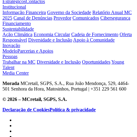
Estratégicos
Contactos
Institucional
Informação Financeira
Governo da Sociedade
Relatório Anual MC
2025
Canal de Denúncias
Provedor
Comunicados
Cibersegurança
Financiamento
Sustentabilidade
Ação Climática
Economia Circular
Cadeia de Fornecimento
Oferta
Responsável
Diversidade e Inclusão
Apoio à Comunidade
Inovação
Modelo
Parcerias e Apoios
Pessoas
Trabalhar na MC
Diversidade e Inclusão
Oportunidades
Young
Talent
Media Center
Morada
MCretail, SGPS, S.A., Rua João Mendonça, 529, 4464-
501 Senhora da Hora, Matosinhos, Portugal | +351
229 561 600
© 2026 – MCretail, SGPS, S.A.
Declaração de Cookies
Política & privacidade