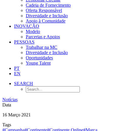
Cadeia de Fornecimento
Oferta Responsável
Diversidade e Inclusão
Apoio à Comunidade
INOVAÇÃO
Modelo
Parcerias e Apoios
PESSOAS
Trabalhar na MC
Diversidade e Inclusão
Oportunidades
Young Talent
PT
EN
SEARCH
Notícias
Data
16 Março 2021
Tags
#Campanha
#Continente
#Continente Online
#Marca