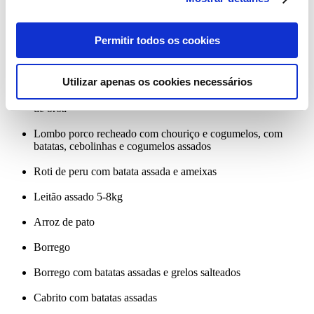
Bacalhau com natas
Bacalhau com natas e camarão
Permitir todos os cookies
Bacalhau à lagareiro com camarão, batata a murro e grelos
salteados
Utilizar apenas os cookies necessários
Lascas bacalhau com batata a murro, grelos salteados e crosta
de broa
Lombo porco recheado com chouriço e cogumelos, com
batatas, cebolinhas e cogumelos assados
Roti de peru com batata assada e ameixas
Leitão assado 5-8kg
Arroz de pato
Borrego
Borrego com batatas assadas e grelos salteados
Cabrito com batatas assadas