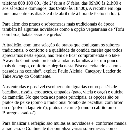
telefone 808 100 801 (de 2ª feira a 6ª feira, das 09h00 às 21h00 e
aos sábados e domingos, das 09h00 às 18h00). A recolha em loja
funciona entre os dias 3 e 4 de abril (até à hora de fecho da loja).
Para além dos pratos e sobremesas mais tradicionais da época,
também há algumas novidades como a opção vegetariana de ‘Tofu
com broa, batata assada e grelos’.
A tradição, com uma seleção de pratos que conjugam os sabores
tradicionais, o conforto e a qualidade da comida caseira que todos
apreciamos nesta época, não tem de ficar comprometida e o take
Away do Continente pretende ajudar as famílias a ter um pouco
mais de tempo, conforto e alegria nesta Páscoa, evitando as horas
passadas na cozinha”, explica Paulo Aleluia, Category Leader de
Take Away do Continente.
Nas entradas é possível escolher entre iguarias como pastéis de
bacalhau, rissóis, croquetes, empadas (pato, vitela e caça) e quiche
de camarão. No que toca aos pratos principais, as opções são os
pratos de peixe (como o tradicional ‘lombo de bacalhau com broa’
ou o ‘polvo à lagareiro’), pratos de carne (como o cabrito ou o
Borrego assados’).
Para finalizar a refeição são muitas as novidades e, conforme manda
a tradição, o Continente disponibiliza várias sobremesas, como