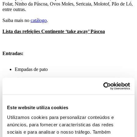
Folar, Ninho da Páscoa, Ovos Moles, Sericaia, Molotof, Pão de Ló,
entre outras.
Saiba mais no
catálogo
.
Lista das refeições Continente ‘take away’ Páscoa
Entradas:
Empadas de pato
Empada de vitela
Croquete de carne
Pastel de bacalhau
Este website utiliza cookies
Rissóis de camarão
Utilizamos cookies para personalizar conteúdos e
Mini pastel de bacalhau
anúncios, para fornecer características das redes
sociais e para analisar o nosso tráfego. Também
Mini coxa de frango