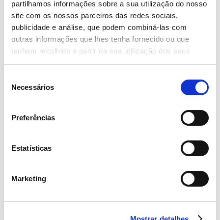
partilhamos informações sobre a sua utilização do nosso
Mini rissol de camarão
site com os nossos parceiros das redes sociais,
publicidade e análise, que podem combiná-las com
Mini rissol de carne
outras informações que lhes tenha fornecido ou que
Mini croquete de carne
tenham recolhido a partir da sua utilização dos seus
serviços.
Croquete de espinafres
Seleção
Quiche de camarão
Necessários
de
consentimento
Empada de caça
Preferências
Estatísticas
Pratos Principais
Marketing
Polvo à Lagareiro com batatas e cebolinhas assadas com
grelos salteados
Lombos de bacalhau com broa
Mostrar detalhes