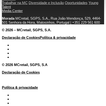
Trabalhar na MC
Diversidade e Inclusão
Oportunidades
Young
Talent
Media Center
Morada
MCretail, SGPS, S.A., Rua João Mendonça, 529, 4464-
501 Senhora da Hora, Matosinhos, Portugal | +351
229 561 600
© 2026 – MCretail, SGPS, S.A.
Declaração de Cookies
Política & privacidade
© 2026 MCretail, SGPS, S.A
Declaração de Cookies
Política & privacidade