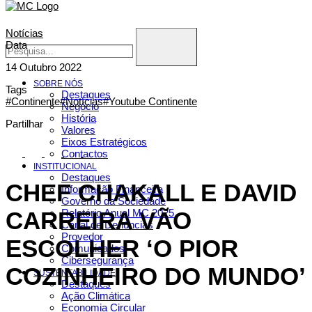
Notícias
Data
14 Outubro 2022
SOBRE NÓS
Tags
Destaques
#Continente
#Notícias
#Youtube Continente
Negócio
História
Partilhar
Valores
Eixos Estratégicos
Contactos
INSTITUCIONAL
Destaques
CHEF CHAKALL E DAVID
Informação Financeira
Governo da Sociedade
Relatório Anual MC 2025
CARREIRA VÃO
Canal de Denúncias
Provedor
ESCOLHER ‘O PIOR
Comunicados
Cibersegurança
COZINHEIRO DO MUNDO’
SUSTENTABILIDADE
Destaques
Ação Climática
Economia Circular