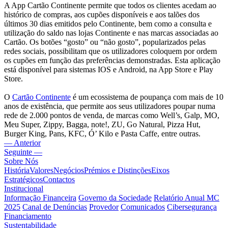
A App Cartão Continente permite que todos os clientes acedam ao
histórico de compras, aos cupões disponíveis e aos talões dos
últimos 30 dias emitidos pelo Continente, bem como a consulta e
utilização do saldo nas lojas Continente e nas marcas associadas ao
Cartão. Os botões “gosto” ou “não gosto”, popularizados pelas
redes sociais, possibilitam que os utilizadores coloquem por ordem
os cupões em função das preferências demonstradas. Esta aplicação
está disponível para sistemas IOS e Android, na App Store e Play
Store.
O
Cartão Continente
é um ecossistema de poupança com mais de 10
anos de existência, que permite aos seus utilizadores poupar numa
rede de 2.000 pontos de venda, de marcas como Well’s, Galp, MO,
Meu Super, Zippy, Bagga, note!, ZU, Go Natural, Pizza Hut,
Burger King, Pans, KFC, Ó’ Kilo e Pasta Caffe, entre outras.
— Anterior
Seguinte —
Sobre Nós
História
Valores
Negócios
Prémios e Distinções
Eixos
Estratégicos
Contactos
Institucional
Informação Financeira
Governo da Sociedade
Relatório Anual MC
2025
Canal de Denúncias
Provedor
Comunicados
Cibersegurança
Financiamento
Sustentabilidade