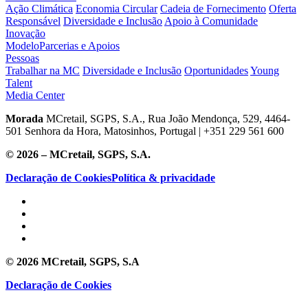
Ação Climática
Economia Circular
Cadeia de Fornecimento
Oferta
Responsável
Diversidade e Inclusão
Apoio à Comunidade
Inovação
Modelo
Parcerias e Apoios
Pessoas
Trabalhar na MC
Diversidade e Inclusão
Oportunidades
Young
Talent
Media Center
Morada
MCretail, SGPS, S.A., Rua João Mendonça, 529, 4464-
501 Senhora da Hora, Matosinhos, Portugal | +351
229 561 600
© 2026 – MCretail, SGPS, S.A.
Declaração de Cookies
Política & privacidade
© 2026 MCretail, SGPS, S.A
Declaração de Cookies