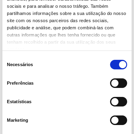
ALIMENTARES
sociais e para analisar o nosso tráfego. Também
partilhamos informações sobre a sua utilização do nosso
site com os nossos parceiros das redes sociais,
Data
publicidade e análise, que podem combiná-las com
Partilhar
outras informações que lhes tenha fornecido ou que
tenham recolhido a partir da sua utilização dos seus
serviços.
MISSÃO CONTINENTE DISTRIBUI
Seleção
MAIS DE 21 MILHÕES DE EUROS
Necessários
de
EM EXCEDENTES ALIMENTARES
consentimento
Preferências
— Anterior
Seguinte —
Estatísticas
Sobre Nós
História
Valores
Negócios
Prémios e Distinções
Eixos
Estratégicos
Contactos
Institucional
Marketing
Informação Financeira
Governo da Sociedade
Relatório
Anual MC 2025
Canal de Denúncias
Provedor