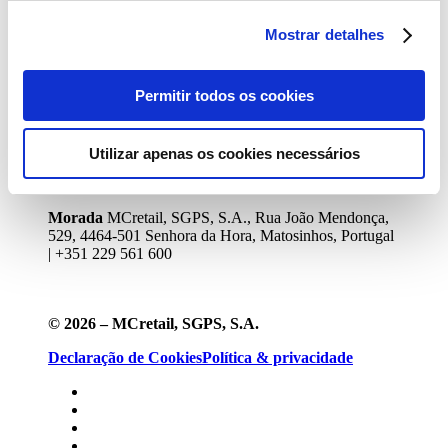
Comunicados
Cibersegurança
Financiamento
Sustentabilidade
Mostrar detalhes
Ação Climática
Economia Circular
Cadeia de
Fornecimento
Oferta Responsável
Diversidade e
Inclusão
Apoio à Comunidade
Inovação
Permitir todos os cookies
Modelo
Parcerias e Apoios
Pessoas
Trabalhar na MC
Diversidade e Inclusão
Utilizar apenas os cookies necessários
Oportunidades
Young Talent
Media Center
Morada
MCretail, SGPS, S.A., Rua João Mendonça,
529, 4464-501 Senhora da Hora, Matosinhos, Portugal
| +351
229 561 600
© 2026 – MCretail, SGPS, S.A.
Declaração de Cookies
Política & privacidade