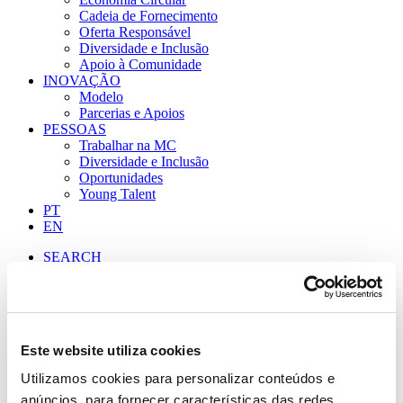
Cadeia de Fornecimento
Oferta Responsável
Diversidade e Inclusão
Apoio à Comunidade
INOVAÇÃO
Modelo
Parcerias e Apoios
PESSOAS
Trabalhar na MC
Diversidade e Inclusão
Oportunidades
Young Talent
PT
EN
SEARCH
MISSÃO CONTINENTE DISTRIBUI MAIS DE 21
MILHÕES DE EUROS EM EXCEDENTES
ALIMENTARES
Este website utiliza cookies
Início
Utilizamos cookies para personalizar conteúdos e
MISSÃO CONTINENTE DISTRIBUI MAIS DE 21
anúncios, para fornecer características das redes
MILHÕES DE EUROS EM EXCEDENTES