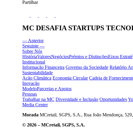
Partilhar
MC DESAFIA STARTUPS TECNO
— Anterior
Seguinte —
Sobre Nós
História
Valores
Negócios
Prémios e Distinções
Eixos Estraté
Institucional
Informação Financeira
Governo da Sociedade
Relatório 
Sustentabilidade
Ação Climática
Economia Circular
Cadeia de Forneciment
Inovação
Modelo
Parcerias e Apoios
Pessoas
Trabalhar na MC
Diversidade e Inclusão
Oportunidades
Yo
Media Center
Morada
MCretail, SGPS, S.A., Rua João Mendonça, 529,
© 2026 – MCretail, SGPS, S.A.