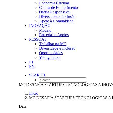
Economia Circular
Cadeia de Fornecimento
Oferta Responsável
Diversidade e Inclusão
Apoio à Comunidade
INOVAÇÃO
Modelo
Parcerias e Apoios
PESSOAS
Trabalhar na MC
Diversidade e Inclusão
Oportunidades
Young Talent
PT
EN
SEARCH
MC DESAFIA STARTUPS TECNOLÓGICAS A INO
Início
MC DESAFIA STARTUPS TECNOLÓGICAS A
Data