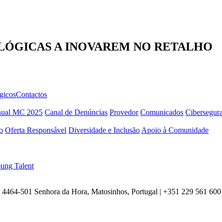
LÓGICAS A INOVAREM NO RETALHO
gicos
Contactos
Anual MC 2025
Canal de Denúncias
Provedor
Comunicados
Cibersegur
o
Oferta Responsável
Diversidade e Inclusão
Apoio à Comunidade
ung Talent
 4464-501 Senhora da Hora, Matosinhos, Portugal | +351
229 561 600