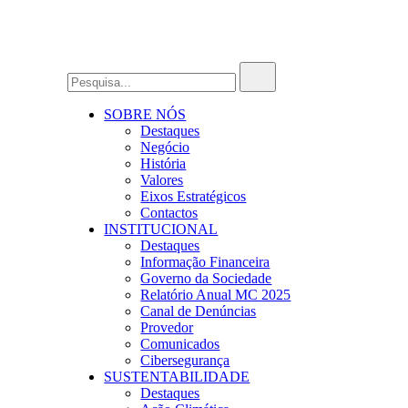
SOBRE NÓS
Destaques
Negócio
História
Valores
Eixos Estratégicos
Contactos
INSTITUCIONAL
Destaques
Informação Financeira
Governo da Sociedade
Relatório Anual MC 2025
Canal de Denúncias
Provedor
Comunicados
Cibersegurança
SUSTENTABILIDADE
Destaques