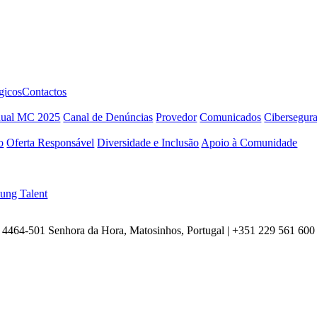
gicos
Contactos
nual MC 2025
Canal de Denúncias
Provedor
Comunicados
Cibersegur
o
Oferta Responsável
Diversidade e Inclusão
Apoio à Comunidade
ung Talent
4464-501 Senhora da Hora, Matosinhos, Portugal | +351
229 561 600