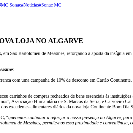
#MC Sonae
#Notícias
#Sonae MC
OVA LOJA NO ALGARVE
es, em São Bartolomeu de Messines, reforçando a aposta da insígnia em 
essines
 arranca com uma campanha de 10% de desconto em Cartão Continente, e
receu carrinhos de compras recheados de bens essenciais às instituiçõe
s”; Associação Humanitária de S. Marcos da Serra; e Carvoeiro Cat Ch
 dos excedentes alimentares diários da nova loja Continente Bom Dia
MC, “
queremos continuar a reforçar a nossa presença no Algarve, para
Bartolomeu de Messines, permite-nos essa proximidade e conveniência, 