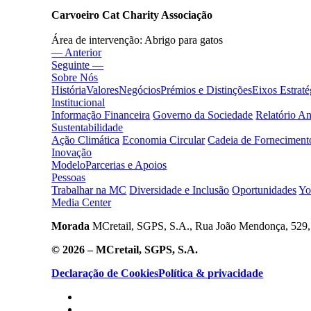
Carvoeiro Cat Charity Associação
Área de intervenção: Abrigo para gatos
— Anterior
Seguinte —
Sobre Nós
História
Valores
Negócios
Prémios e Distinções
Eixos Estraté
Institucional
Informação Financeira
Governo da Sociedade
Relatório A
Sustentabilidade
Ação Climática
Economia Circular
Cadeia de Forneciment
Inovação
Modelo
Parcerias e Apoios
Pessoas
Trabalhar na MC
Diversidade e Inclusão
Oportunidades
Yo
Media Center
Morada
MCretail, SGPS, S.A., Rua João Mendonça, 529, 
© 2026 – MCretail, SGPS, S.A.
Declaração de Cookies
Política & privacidade