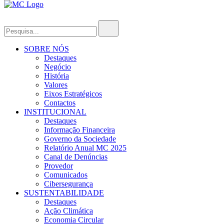
SOBRE NÓS
Destaques
Negócio
História
Valores
Eixos Estratégicos
Contactos
INSTITUCIONAL
Destaques
Informação Financeira
Governo da Sociedade
Relatório Anual MC 2025
Canal de Denúncias
Provedor
Comunicados
Cibersegurança
SUSTENTABILIDADE
Destaques
Ação Climática
Economia Circular