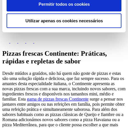
Permitir todos os cookies
4 Outubro 2018
Tags
#Continente
#Marca Própria
#Produtos
#Todas
Utilizar apenas os cookies necessários
Partilhar
Pizzas frescas Continente: Práticas,
rápidas e repletas de sabor
Desde miúdos a graúdos, não há quem não goste de pizzas e estas
são uma solução rápida e deliciosa, que faz sempre sucesso. Para os
amantes desta especialidade italiana, o Continente apresenta as
novas pizzas frescas com a sua marca, incluindo novos sabores, com
ingredientes frescos e disponíveis nos tamanhos mini, médio e
familiar. Esta
gama de pizzas frescas Continente
surge a pensar nos
jantares entre amigos ou nas refeições em família, pois permite obter
uma refeição prática e simultaneamente saborosa. Para além dos
sabores habituais como as pizzas clássicas de Queijo e fiambre ou a
Romana adicionámos novos sabores como a pizza Havaiana ou a
pizza Mediterrânea, para que o cliente possa escolher a que mais