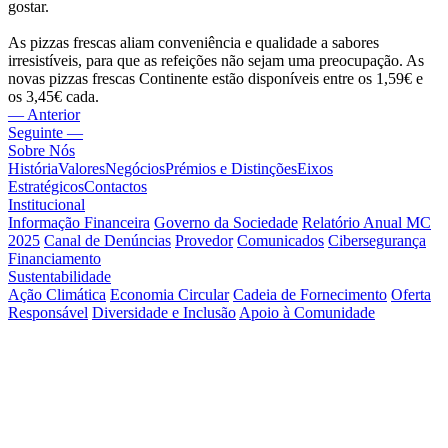
gostar.
As pizzas frescas aliam conveniência e qualidade a sabores
irresistíveis, para que as refeições não sejam uma preocupação. As
novas pizzas frescas Continente estão disponíveis entre os 1,59€ e
os 3,45€ cada.
— Anterior
Seguinte —
Sobre Nós
História
Valores
Negócios
Prémios e Distinções
Eixos
Estratégicos
Contactos
Institucional
Informação Financeira
Governo da Sociedade
Relatório Anual MC
2025
Canal de Denúncias
Provedor
Comunicados
Cibersegurança
Financiamento
Sustentabilidade
Ação Climática
Economia Circular
Cadeia de Fornecimento
Oferta
Responsável
Diversidade e Inclusão
Apoio à Comunidade
Inovação
Modelo
Parcerias e Apoios
Pessoas
Trabalhar na MC
Diversidade e Inclusão
Oportunidades
Young
Talent
Media Center