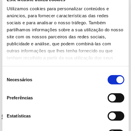
WRAP FALAFEL E QUINOA GN 160 GR
Utilizamos cookies para personalizar conteúdos e
anúncios, para fornecer características das redes
Caso pretenda, pode devolver o produto na loja Continente
sociais e para analisar o nosso tráfego. Também
mais próxima, recebendo o valor do mesmo. Pode obter mais
partilhamos informações sobre a sua utilização do nosso
informações colocando as suas dúvidas em
site com os nossos parceiros das redes sociais,
faleconnosco.continente.pt
publicidade e análise, que podem combiná-las com
outras informações que lhes tenha fornecido ou que
tenham recolhido a partir da sua utilização dos seus
— Anterior
serviços.
Seleção
Necessários
de
consentimento
Data
14 Fevereiro 2025
Preferências
Tags
#Todas
Estatísticas
Partilhar