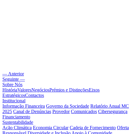
— Anterior
Seguinte —
Sobre Nós
História
Valores
Negócios
Prémios e Distinções
Eixos
Estratégicos
Contactos
Institucional
Informação Financeira
Governo da Sociedade
Relatório Anual MC
2025
Canal de Denúncias
Provedor
Comunicados
Cibersegurança
Financiamento
Sustentabilidade
Ação Climática
Economia Circular
Cadeia de Fornecimento
Oferta
Responsável
Diversidade e Inclusão
Apoio à Comunidade