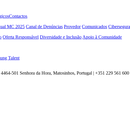
gicos
Contactos
nual MC 2025
Canal de Denúncias
Provedor
Comunicados
Cibersegur
o
Oferta Responsável
Diversidade e Inclusão
Apoio à Comunidade
ung Talent
4464-501 Senhora da Hora, Matosinhos, Portugal | +351
229 561 600