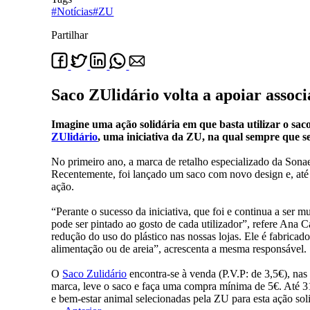
#Notícias
#ZU
Partilhar
Saco ZUlidário volta a apoiar assoc
Imagine uma ação solidária em que basta utilizar o sac
ZUlidário
, uma iniciativa da ZU, na qual sempre que 
No primeiro ano, a marca de retalho especializado da Sonae
Recentemente, foi lançado um saco com novo design e, até 
ação.
“Perante o sucesso da iniciativa, que foi e continua a se
pode ser pintado ao gosto de cada utilizador”, refere Ana 
redução do uso do plástico nas nossas lojas. Ele é fabricad
alimentação ou de areia”, acrescenta a mesma responsável.
O
Saco Zulidário
encontra-se à venda (P.V.P: de 3,5€), nas 
marca, leve o saco e faça uma compra mínima de 5€. Até 31
e bem-estar animal selecionadas pela ZU para esta ação soli