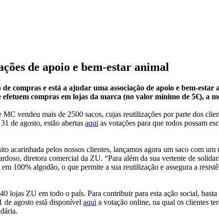
iações de apoio e bem-estar animal
o de compras e está a ajudar uma associação de apoio e bem-estar a
se efetuem compras em lojas da marca (no valor mínimo de 5€), a 
 MC vendeu mais de 2500 sacos, cujas reutilizações por parte dos clien
31 de agosto, estão abertas
aqui
as votações para que todos possam esc
r muito acarinhada pelos nossos clientes, lançamos agora um saco com u
Cardoso, diretora comercial da ZU. “Para além da sua vertente de solida
o em 100% algodão, o que permite a sua reutilização e assegura a resist
40 lojas ZU em todo o país. Para contribuir para esta ação social, basta
 de agosto está disponível
aqui
a votação online, na qual os clientes t
dária.