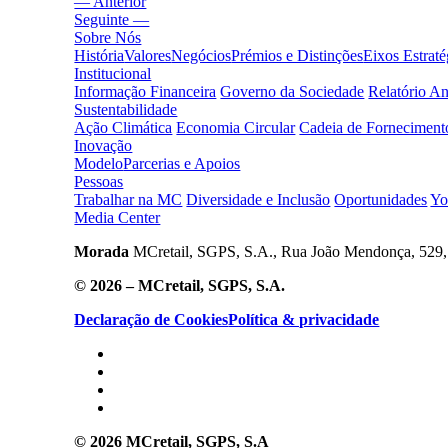
— Anterior
Seguinte —
Sobre Nós
História
Valores
Negócios
Prémios e Distinções
Eixos Estraté
Institucional
Informação Financeira
Governo da Sociedade
Relatório A
Sustentabilidade
Ação Climática
Economia Circular
Cadeia de Forneciment
Inovação
Modelo
Parcerias e Apoios
Pessoas
Trabalhar na MC
Diversidade e Inclusão
Oportunidades
Yo
Media Center
Morada
MCretail, SGPS, S.A., Rua João Mendonça, 529, 
© 2026 – MCretail, SGPS, S.A.
Declaração de Cookies
Política & privacidade
© 2026 MCretail, SGPS, S.A