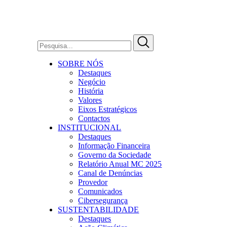
SOBRE NÓS
Destaques
Negócio
História
Valores
Eixos Estratégicos
Contactos
INSTITUCIONAL
Destaques
Informação Financeira
Governo da Sociedade
Relatório Anual MC 2025
Canal de Denúncias
Provedor
Comunicados
Cibersegurança
SUSTENTABILIDADE
Destaques