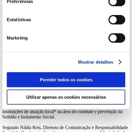
Preferências
Estatísticas
Marketing
Mostrar detalhes
Até 6 de janeiro de 2022, a campanha
Luzes com Presença
decorre
Permitir todos os cookies
em todas as lojas Continente, Continente Modelo, Continente Bom
Dia, Continente Online e Meu Super, de norte a sul do país e ilhas,
através da venda de vales de 1€. O valor angariado reverte
Utilizar apenas os cookies necessários
integralmente para financiar projetos de instituições com atuação
nacional - SOS Voz Amiga e Cruz Vermelha Portuguesa – e mais 9
instituições de atuação local* na área do combate e prevenção da
Solidão e Isolamento Social.
Segundo Nádia Reis, Diretora de Comunicação e Responsabilidade