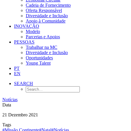
Cadeia de Fornecimento
Oferta Responsável
Diversidade e Inclusão
Apoio à Comunidade
INOVAÇÃO
Modelo
Parcerias e Apoios
PESSOAS
Trabalhar na MC
Diversidade e Inclusão
Oportunidades
Young Talent
PT
EN
SEARCH
Notícias
Data
21 Dezembro 2021
Tags
#Missão Continente
#Natal
#Notícias