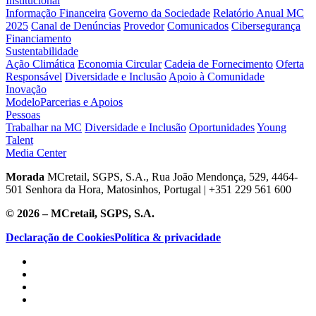
Institucional
Informação Financeira
Governo da Sociedade
Relatório Anual MC
2025
Canal de Denúncias
Provedor
Comunicados
Cibersegurança
Financiamento
Sustentabilidade
Ação Climática
Economia Circular
Cadeia de Fornecimento
Oferta
Responsável
Diversidade e Inclusão
Apoio à Comunidade
Inovação
Modelo
Parcerias e Apoios
Pessoas
Trabalhar na MC
Diversidade e Inclusão
Oportunidades
Young
Talent
Media Center
Morada
MCretail, SGPS, S.A., Rua João Mendonça, 529, 4464-
501 Senhora da Hora, Matosinhos, Portugal | +351
229 561 600
© 2026 – MCretail, SGPS, S.A.
Declaração de Cookies
Política & privacidade