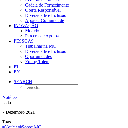
Cadeia de Fornecimento
Oferta Responsável
Diversidade e Inclusão
Apoio à Comunidade
INOVAÇÃO
Modelo
Parcerias e Apoios
PESSOAS
Trabalhar na MC
Diversidade e Inclusão
Oportunidades
Young Talent
PT
EN
SEARCH
Notícias
Data
7 Dezembro 2021
Tags
#Notícias
#Sonae MC