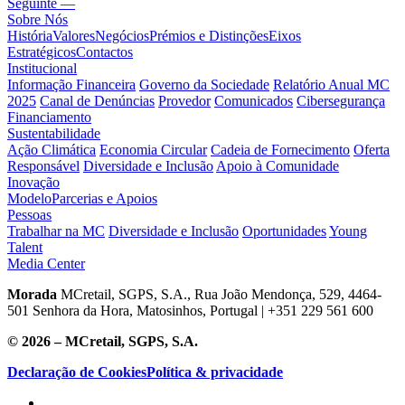
Seguinte —
Sobre Nós
História
Valores
Negócios
Prémios e Distinções
Eixos
Estratégicos
Contactos
Institucional
Informação Financeira
Governo da Sociedade
Relatório Anual MC
2025
Canal de Denúncias
Provedor
Comunicados
Cibersegurança
Financiamento
Sustentabilidade
Ação Climática
Economia Circular
Cadeia de Fornecimento
Oferta
Responsável
Diversidade e Inclusão
Apoio à Comunidade
Inovação
Modelo
Parcerias e Apoios
Pessoas
Trabalhar na MC
Diversidade e Inclusão
Oportunidades
Young
Talent
Media Center
Morada
MCretail, SGPS, S.A., Rua João Mendonça, 529, 4464-
501 Senhora da Hora, Matosinhos, Portugal | +351
229 561 600
© 2026 – MCretail, SGPS, S.A.
Declaração de Cookies
Política & privacidade