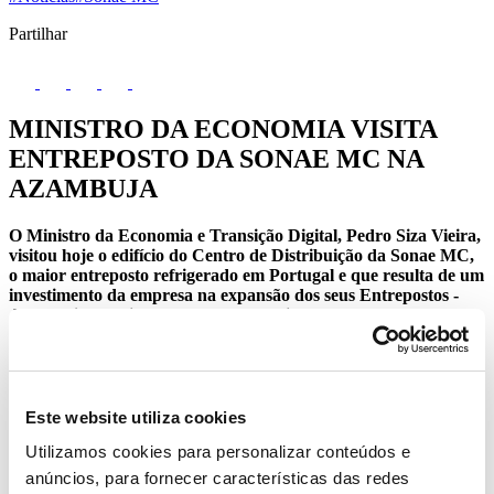
Partilhar
MINISTRO DA ECONOMIA VISITA
ENTREPOSTO DA SONAE MC NA
AZAMBUJA
O Ministro da Economia e Transição Digital, Pedro Siza Vieira,
visitou hoje o edifício do Centro de Distribuição da Sonae MC,
o maior entreposto refrigerado em Portugal e que resulta de um
investimento da empresa na expansão dos seus Entrepostos -
Azambuja e Maia - em cerca de 50 milhões de euros, entre
estrutura e equipamentos.
Com 235 mil m3 de volumetria, o maior Entreposto refrigerado em
Portugal criou mais 300 novos postos de trabalho e aumentou a
capacidade e a rapidez de abastecimento às lojas Continente da
Este website utiliza cookies
região Centro e Sul de Portugal Continental, Madeira e Açores.
Utilizamos cookies para personalizar conteúdos e
Diariamente saem mais de 9000 paletes de produtos para abastecer
as lojas Continente.
anúncios, para fornecer características das redes