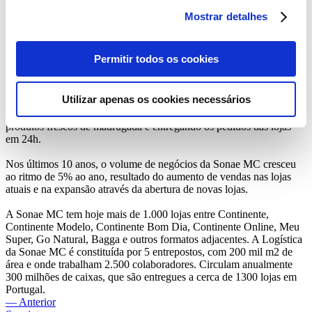
na Península Ibérica e evita, anualmente, a produção de mais 1000
toneladas de CO2.
Mostrar detalhes
O projeto de ampliação do Entreposto da Azambuja inclui ainda a
integração do novo Centro de Pescado, que recebe toda a operação
Permitir todos os cookies
que se encontrava em Santarém e aumenta a capacidade de
abastecimento. Incorpora ainda a nova unidade de
acondicionamento e preparação do peixe refrigerado (incluindo
Utilizar apenas os cookies necessários
bacalhau salgado), concentrando o envio dos produtos frescos das
lojas Continente do sul do país no mesmo local, recolhendo os
produtos frescos de madrugada e entregando os pedidos das lojas
em 24h.
Nos últimos 10 anos, o volume de negócios da Sonae MC cresceu
ao ritmo de 5% ao ano, resultado do aumento de vendas nas lojas
atuais e na expansão através da abertura de novas lojas.
A Sonae MC tem hoje mais de 1.000 lojas entre Continente,
Continente Modelo, Continente Bom Dia, Continente Online, Meu
Super, Go Natural, Bagga e outros formatos adjacentes. A Logística
da Sonae MC é constituída por 5 entrepostos, com 200 mil m2 de
área e onde trabalham 2.500 colaboradores. Circulam anualmente
300 milhões de caixas, que são entregues a cerca de 1300 lojas em
Portugal.
— Anterior