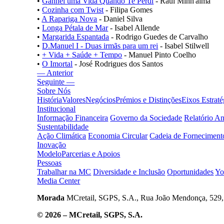
•
Ganhei uma Vida Quando Te Perdi
- Raul Minh'alma
•
Cozinha com Twist
- Filipa Gomes
•
A Rapariga Nova
- Daniel Silva
•
Longa Pétala de Mar
- Isabel Allende
•
Margarida Espantada
- Rodrigo Guedes de Carvalho
•
D.Manuel I - Duas irmãs para um rei
- Isabel Stilwell
•
+ Vida + Saúde + Tempo
- Manuel Pinto Coelho
•
O Imortal
- José Rodrigues dos Santos
— Anterior
Seguinte —
Sobre Nós
História
Valores
Negócios
Prémios e Distinções
Eixos Estraté
Institucional
Informação Financeira
Governo da Sociedade
Relatório A
Sustentabilidade
Ação Climática
Economia Circular
Cadeia de Forneciment
Inovação
Modelo
Parcerias e Apoios
Pessoas
Trabalhar na MC
Diversidade e Inclusão
Oportunidades
Yo
Media Center
Morada
MCretail, SGPS, S.A., Rua João Mendonça, 529, 
© 2026 – MCretail, SGPS, S.A.