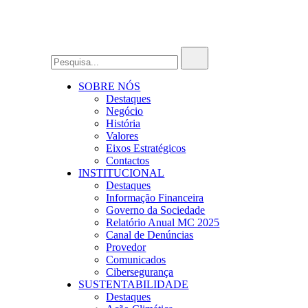
SOBRE NÓS
Destaques
Negócio
História
Valores
Eixos Estratégicos
Contactos
INSTITUCIONAL
Destaques
Informação Financeira
Governo da Sociedade
Relatório Anual MC 2025
Canal de Denúncias
Provedor
Comunicados
Cibersegurança
SUSTENTABILIDADE
Destaques