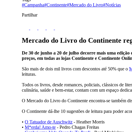
#Campanha
#Continente
#Mercado do Livro
#Notícias
Partilhar
Mercado do Livro do Continente reg
De 30 de junho a 20 de julho decorre mais uma edição d
preços, em todas as lojas Continente e Continente Onlin
São mais de dois mil livros com descontos até 50% que o
M
leituras.
Todos os livros, desde romances, policiais, clássicos de lite
culinária, saúde e bem-estar, contam com um espaço dedicad
O Mercado do Livro do Continente encontra-se também dispo
O Continente dá-lhe 10 sugestões de leitura para poder aco
•
O Tatuador de Auschwitz
- Heather Morris
•
M*erda! Amo-te
- Pedro Chagas Freitas