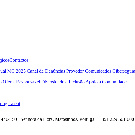
gicos
Contactos
nual MC 2025
Canal de Denúncias
Provedor
Comunicados
Cibersegur
o
Oferta Responsável
Diversidade e Inclusão
Apoio à Comunidade
ung Talent
4464-501 Senhora da Hora, Matosinhos, Portugal | +351
229 561 600