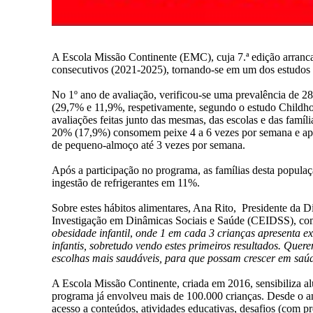
A Escola Missão Continente (EMC), cuja 7.ª edição arran
consecutivos (2021-2025), tornando-se em um dos estudos 
No 1º ano de avaliação, verificou-se uma prevalência de 28
(29,7% e 11,9%, respetivamente, segundo o estudo Childhood
avaliações feitas junto das mesmas, das escolas e das fam
20% (17,9%) consomem peixe 4 a 6 vezes por semana e ap
de pequeno-almoço até 3 vezes por semana.
Após a participação no programa, as famílias desta popula
ingestão de refrigerantes em 11%.
Sobre estes hábitos alimentares, Ana Rito, Presidente da 
Investigação em Dinâmicas Sociais e Saúde (CEIDSS), co
obesidade infantil
,
onde 1 em cada 3 crianças apresenta ex
infantis, sobretudo vendo estes primeiros resultados. Que
escolhas mais saudáveis, para que possam crescer em saú
A Escola Missão Continente, criada em 2016, sensibiliza al
programa já envolveu mais de 100.000 crianças. Desde o an
acesso a conteúdos, atividades educativas, desafios (com pr