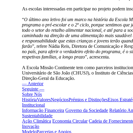
As escolas interessadas em participar no projeto podem ins
“
O último ano letivo foi um marco na história da Escola Mi
programa o pré-escolar e o 2º ciclo, porque sentimos que 
todo o setor do retalho alimentar nacional, e até para a s
caminhado na direção de uma alimentação mais saudável e s
e responsabilidade que estas crianças e jovens terão quand
farão
”, refere Nádia Reis, Diretora de Comunicação e Resp
no país, para aferir o verdadeiro efeito do programa, é o
respetivas famílias, a longo prazo
”, acrescenta.
A Escola Missão Continente tem como parceiros institucio
Universitário de São João (CHUSJ), o Instituto de Ciência
Direção-Geral da Educação.
— Anterior
Seguinte —
Sobre Nós
História
Valores
Negócios
Prémios e Distinções
Eixos Estraté
Institucional
Informação Financeira
Governo da Sociedade
Relatório A
Sustentabilidade
Ação Climática
Economia Circular
Cadeia de Forneciment
Inovação
Modelo
Parcerias e Apoios