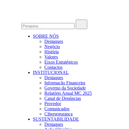
SOBRE NÓS
Destaques
Negócio
História
Valores
Eixos Estratégicos
Contactos
INSTITUCIONAL
Destaques
Informação Financeira
Governo da Sociedade
Relatório Anual MC 2025
Canal de Denúncias
Provedor
Comunicados
Cibersegurança
SUSTENTABILIDADE
Destaques