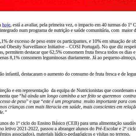
ca
hoje
, está a avaliar, pela primeira vez, o impacto em 40 turmas do 1º 
integrado num programa de nutrição e saúde comunitária, com maior d
,1% de excesso de peso entre os participantes, e 10% em situação de ob
 Obesity Surveillance Initiative – COSI Portugal). No que diz respeit
ílias, permitem destacar que 62,5% consomem fruta fresca todos os di
enas 8,1% consomem leguminosas diariamente. Já ao pequeno-almoço,
ção infantil, destacaram o aumento do consumo de fruta fresca e de le
Direção e em representação da equipa de Nutricionistas que coordenam
menta que “
há ainda um longo caminho a ser feito se queremos contrar
cesso de peso
” e que “
este é um programa muito importante para contr
remos crianças com mais literacia em saúde, mais conscientes em rela
de.”
unos do 1º ciclo do Ensino Básico (CEB) para uma alimentação saudável
o letivo 2021-2022, passou a abranger alunos do Pré-Escolar e 2º cicl
émios associados), materiais lúdico-pedagógicos e visitas no terreno.