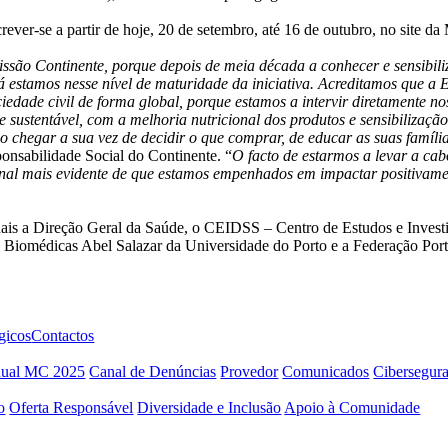
crever-se a partir de hoje, 20 de setembro, até 16 de outubro, no site 
ssão Continente, porque depois de meia década a conhecer e sensibiliza
já estamos nesse nível de maturidade da iniciativa. Acreditamos que 
ociedade civil de forma global, porque estamos a intervir diretamente 
ustentável, com a melhoria nutricional dos produtos e sensibilização
o chegar a sua vez de decidir o que comprar, de educar as suas famílias
onsabilidade Social do Continente. “
O facto de estarmos a levar a ca
 sinal mais evidente de que estamos empenhados em impactar positivame
nais a Direção Geral da Saúde, o CEIDSS – Centro de Estudos e Invest
s Biomédicas Abel Salazar da Universidade do Porto e a Federação Portu
gicos
Contactos
nual MC 2025
Canal de Denúncias
Provedor
Comunicados
Cibersegur
o
Oferta Responsável
Diversidade e Inclusão
Apoio à Comunidade