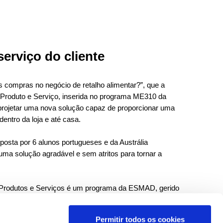
rviço do cliente
 compras no negócio de retalho alimentar?”, que a
Produto e Serviço, inserida no programa ME310 da
projetar uma nova solução capaz de proporcionar uma
entro da loja e até casa.
osta por 6 alunos portugueses e da Austrália
uma solução agradável e sem atritos para tornar a
 Produtos e Serviços é um programa da ESMAD, gerido
Rede para a Inovação Colaborativa da Sonae, que
design do mundo real trazidos pelas empresas que se
Permitir todos os cookies