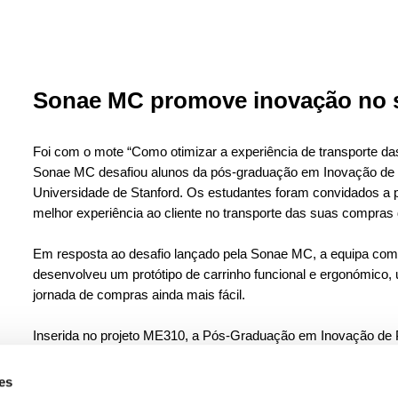
Sonae MC promove inovação no se
Foi com o mote “Como otimizar a experiência de transporte das
Sonae MC desafiou alunos da pós-graduação em Inovação de 
Universidade de Stanford. Os estudantes foram convidados a 
melhor experiência ao cliente no transporte das suas compras d
Em resposta ao desafio lançado pela Sonae MC, a equipa comp
desenvolveu um protótipo de carrinho funcional e ergonómico, 
jornada de compras ainda mais fácil.
Inserida no projeto ME310, a Pós-Graduação em Inovação de
e ministrado pela Porto Design Factory, um dos parceiros da 
pretende preparar os alunos para dar resposta a desafios de 
es
associaram ao programa.