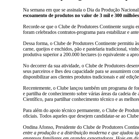
Na semana em que se assinala o Dia da Produção Nacional, c
escoamento de produtos no valor de 3 mil e 300 milhões
Recorde-se que o Clube de Produtores Continente surgiu em
foram celebrados contratos-programa para estabilizar e ante
Dessa forma, o Clube de Produtores Continente permitiu às 
carne, queijos e enchidos, pão e pastelaria tradicional, vi
produtiva superior a 200.000 hectares (o equivalente a ap
No decorrer da sua atividade, o Clube de Produtores desen
seus parceiros e lhes deu capacidade para se assumirem co
disponibilizar aos clientes produtos tradicionais e até ediçõe
Recentemente, o Clube lançou também um programa de forma
e partilha de conhecimento sobre várias áreas da cadeia 
Científico, para partilhar conhecimento técnico e as melhore
Para além do apoio técnico permanente, o Clube de Produto
oficiais. Todos aqueles que desejem candidatar-se ao Club
Ondina Afonso, Presidente do Clube de Produtores Continen
entre a produção e a distribuição moderna e que ajudou i
empresas familiares em grandes exportadoras. Hoje em di