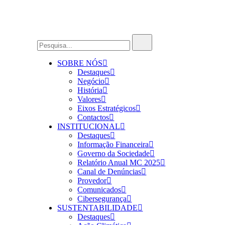
SOBRE NÓS
Destaques
Negócio
História
Valores
Eixos Estratégicos
Contactos
INSTITUCIONAL
Destaques
Informação Financeira
Governo da Sociedade
Relatório Anual MC 2025
Canal de Denúncias
Provedor
Comunicados
Cibersegurança
SUSTENTABILIDADE
Destaques