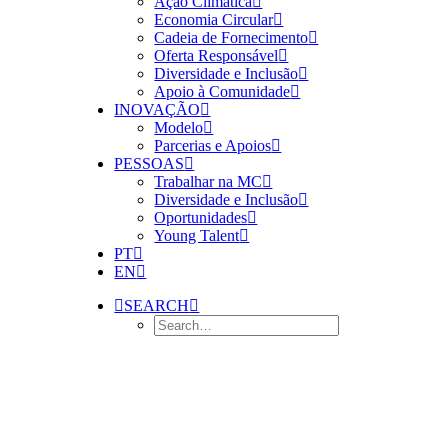
Ação Climática
Economia Circular
Cadeia de Fornecimento
Oferta Responsável
Diversidade e Inclusão
Apoio à Comunidade
INOVAÇÃO
Modelo
Parcerias e Apoios
PESSOAS
Trabalhar na MC
Diversidade e Inclusão
Oportunidades
Young Talent
PT
EN
SEARCH