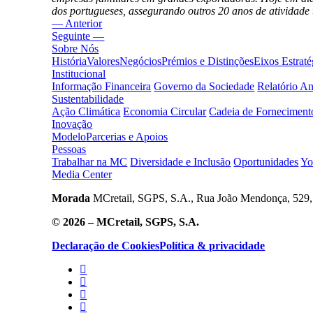
dos portugueses, assegurando outros 20 anos de atividade 
— Anterior
Seguinte —
Sobre Nós
História
Valores
Negócios
Prémios e Distinções
Eixos Estraté
Institucional
Informação Financeira
Governo da Sociedade
Relatório A
Sustentabilidade
Ação Climática
Economia Circular
Cadeia de Forneciment
Inovação
Modelo
Parcerias e Apoios
Pessoas
Trabalhar na MC
Diversidade e Inclusão
Oportunidades
Yo
Media Center
Morada
MCretail, SGPS, S.A., Rua João Mendonça, 529, 
© 2026 – MCretail, SGPS, S.A.
Declaração de Cookies
Política & privacidade