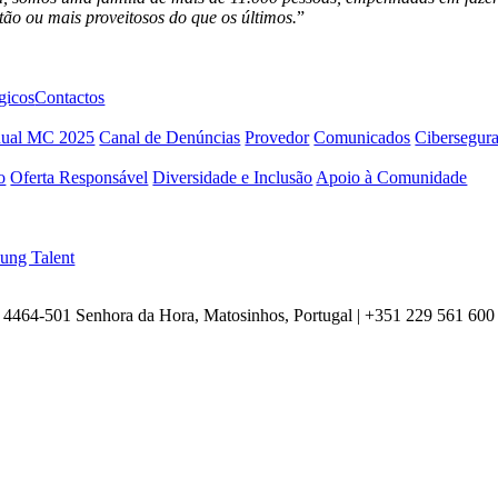
tão ou mais proveitosos do que os últimos.
”
gicos
Contactos
nual MC 2025
Canal de Denúncias
Provedor
Comunicados
Cibersegur
o
Oferta Responsável
Diversidade e Inclusão
Apoio à Comunidade
ung Talent
4464-501 Senhora da Hora, Matosinhos, Portugal | +351
229 561 600