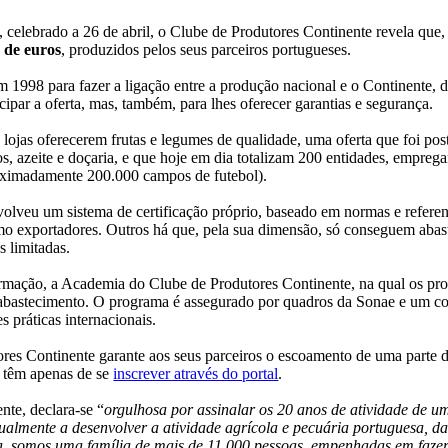
elebrado a 26 de abril, o Clube de Produtores Continente revela que, 
 de euros
, produzidos pelos seus parceiros portugueses.
 1998 para fazer a ligação entre a produção nacional e o Continente, 
cipar a oferta, mas, também, para lhes oferecer garantias e segurança.
lojas oferecerem frutas e legumes de qualidade, uma oferta que foi po
nhos, azeite e doçaria, e que hoje em dia totalizam 200 entidades, empr
roximadamente 200.000 campos de futebol).
volveu um sistema de certificação próprio, baseado em normas e referen
mo exportadores. Outros há que, pela sua dimensão, só conseguem abast
s limitadas.
ção, a Academia do Clube de Produtores Continente, na qual os produ
de abastecimento. O programa é assegurado por quadros da Sonae e um 
s práticas internacionais.
res Continente garante aos seus parceiros o escoamento de uma parte d
e têm apenas de se
inscrever através do portal
.
te, declara-se “
orgulhosa por assinalar os 20 anos de atividade de uma
gualmente a desenvolver a atividade agrícola e pecuária portuguesa, 
a, somos uma família de mais de 11.000 pessoas, empenhadas em fazer 