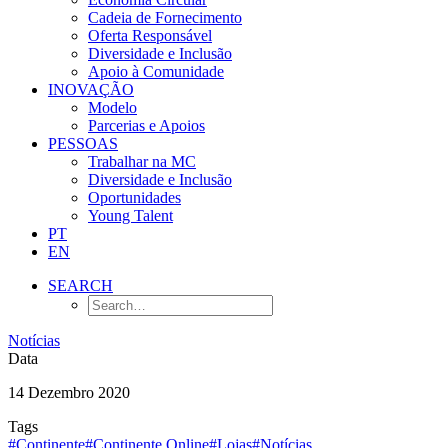
Cadeia de Fornecimento
Oferta Responsável
Diversidade e Inclusão
Apoio à Comunidade
INOVAÇÃO
Modelo
Parcerias e Apoios
PESSOAS
Trabalhar na MC
Diversidade e Inclusão
Oportunidades
Young Talent
PT
EN
SEARCH
Notícias
Data
14 Dezembro 2020
Tags
#Continente
#Continente Online
#Lojas
#Notícias