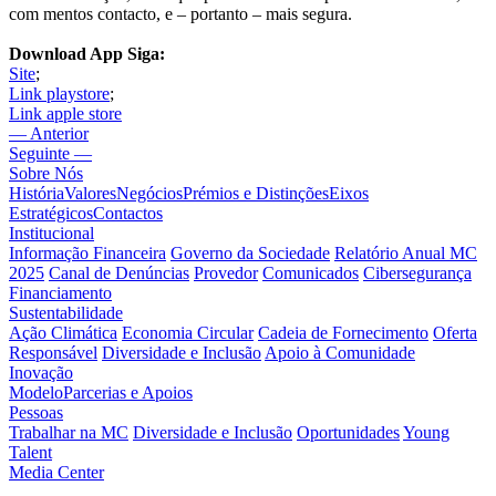
com mentos contacto, e – portanto – mais segura.
Download App Siga:
Site
;
Link playstore
;
Link apple store
— Anterior
Seguinte —
Sobre Nós
História
Valores
Negócios
Prémios e Distinções
Eixos
Estratégicos
Contactos
Institucional
Informação Financeira
Governo da Sociedade
Relatório Anual MC
2025
Canal de Denúncias
Provedor
Comunicados
Cibersegurança
Financiamento
Sustentabilidade
Ação Climática
Economia Circular
Cadeia de Fornecimento
Oferta
Responsável
Diversidade e Inclusão
Apoio à Comunidade
Inovação
Modelo
Parcerias e Apoios
Pessoas
Trabalhar na MC
Diversidade e Inclusão
Oportunidades
Young
Talent
Media Center