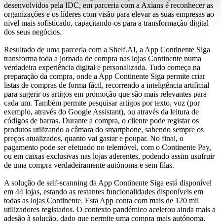
desenvolvidos pela IDC, em parceria com a Axians é reconhecer as
organizações e os líderes com visão para elevar as suas empresas ao
nível mais sofisticado, capacitando-os para a transformação digital
dos seus negócios.
Resultado de uma parceria com a Shelf.AI, a App Continente Siga
transforma toda a jornada de compra nas lojas Continente numa
verdadeira experiência digital e personalizada. Tudo começa na
preparação da compra, onde a App Continente Siga permite criar
listas de compras de forma fácil, recorrendo a inteligência artificial
para sugerir os artigos em promoção que são mais relevantes para
cada um. Também permite pesquisar artigos por texto, voz (por
exemplo, através do Google Assistant), ou através da leitura de
códigos de barras. Durante a compra, o cliente pode registar os
produtos utilizando a câmara do smartphone, sabendo sempre os
preços atualizados, quanto vai gastar e poupar. No final, o
pagamento pode ser efetuado no telemóvel, com o Continente Pay,
ou em caixas exclusivas nas lojas aderentes, podendo assim usufruir
de uma compra verdadeiramente autónoma e sem filas.
A solução de self-scanning da App Continente Siga está disponível
em 44 lojas, estando as restantes funcionalidades disponíveis em
todas as lojas Continente. Esta App conta com mais de 120 mil
utilizadores registados. O contexto pandémico acelerou ainda mais a
adesão à solução, dado que permite uma compra mais autónoma,