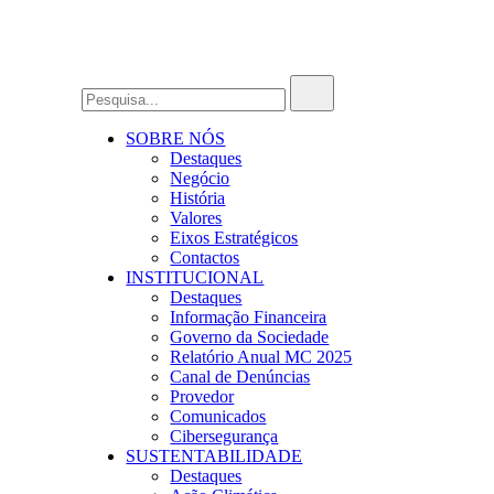
SOBRE NÓS
Destaques
Negócio
História
Valores
Eixos Estratégicos
Contactos
INSTITUCIONAL
Destaques
Informação Financeira
Governo da Sociedade
Relatório Anual MC 2025
Canal de Denúncias
Provedor
Comunicados
Cibersegurança
SUSTENTABILIDADE
Destaques