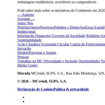
embalagens reutilizáveis, recicláveis ou compostáveis.
Pode saber mais sobre as iniciativas do Continente em 2020
— Anterior
Seguinte —
Sobre Nós
História
Valores
Negócios
Prémios e Distinções
Eixos Estraté
Institucional
Informação Financeira
Governo da Sociedade
Relatório A
Sustentabilidade
Ação Climática
Economia Circular
Cadeia de Forneciment
Inovação
Modelo
Parcerias e Apoios
Pessoas
Trabalhar na MC
Diversidade e Inclusão
Oportunidades
Yo
Media Center
Morada
MCretail, SGPS, S.A., Rua João Mendonça, 529, 
© 2026 – MCretail, SGPS, S.A.
Declaração de Cookies
Política & privacidade