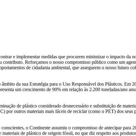
ncontrar e implementar medidas que procurem minimizar o impacto da no
 seu contributo. Reforçamos o nosso compromisso público como um agent
ortamentos de cidadania ambiental, que assegurem o nosso futuro cole
 âmbito da sua Estratégia para o Uso Responsável dos Plásticos. Em 2
representa um crescimento de 90% em relação às 2.200 toneladas/ano an
minação de plástico considerado desnecessário e substituição de materia
C) por outros materiais mais fáceis de reciclar (como o PET) dos seus
conscientes, o Continente assumiu o compromisso de antecipar para 2
 materiais de plástico de origem fóssil, no que diz respeito aos produt