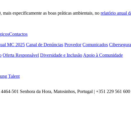
, mais especificamente as boas práticas ambientais, no
relatório anual 
gicos
Contactos
nual MC 2025
Canal de Denúncias
Provedor
Comunicados
Cibersegur
o
Oferta Responsável
Diversidade e Inclusão
Apoio à Comunidade
ung Talent
4464-501 Senhora da Hora, Matosinhos, Portugal | +351
229 561 600