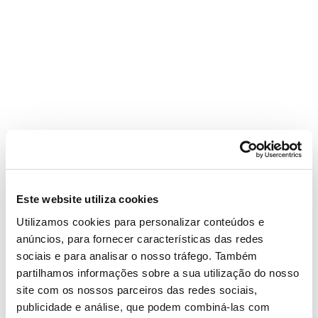
Notícias
Data
14 Fevereiro 2018
Tags
Este website utiliza cookies
#Aniversários
#Comunidade
#Continente
#Continente Bom
Utilizamos cookies para personalizar conteúdos e
Dia
#Lojas
anúncios, para fornecer características das redes
Partilhar
sociais e para analisar o nosso tráfego. Também
partilhamos informações sobre a sua utilização do nosso
site com os nossos parceiros das redes sociais,
Lisboetas contam com o Continente Bom
publicidade e análise, que podem combiná-las com