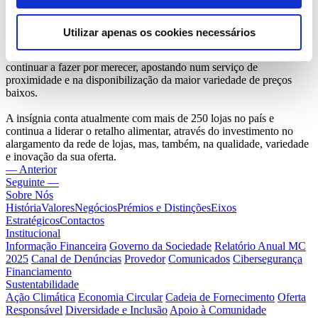
Queremos continuar a contribuir para o crescimento económico
local e para o bem-estar da população
”.
Utilizar apenas os cookies necessários
Este aniversário representa mais um ano a prestar um serviço de
excelência à população de Lisboa, cuja confiança o Continente vai
continuar a fazer por merecer, apostando num serviço de
proximidade e na disponibilização da maior variedade de preços
baixos.
A insígnia conta atualmente com mais de 250 lojas no país e
continua a liderar o retalho alimentar, através do investimento no
alargamento da rede de lojas, mas, também, na qualidade, variedade
e inovação da sua oferta.
— Anterior
Seguinte —
Sobre Nós
História
Valores
Negócios
Prémios e Distinções
Eixos
Estratégicos
Contactos
Institucional
Informação Financeira
Governo da Sociedade
Relatório Anual MC
2025
Canal de Denúncias
Provedor
Comunicados
Cibersegurança
Financiamento
Sustentabilidade
Ação Climática
Economia Circular
Cadeia de Fornecimento
Oferta
Responsável
Diversidade e Inclusão
Apoio à Comunidade