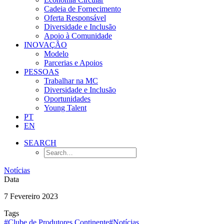
Cadeia de Fornecimento
Oferta Responsável
Diversidade e Inclusão
Apoio à Comunidade
INOVAÇÃO
Modelo
Parcerias e Apoios
PESSOAS
Trabalhar na MC
Diversidade e Inclusão
Oportunidades
Young Talent
PT
EN
SEARCH
Notícias
Data
7 Fevereiro 2023
Tags
#Clube de Produtores Continente
#Notícias