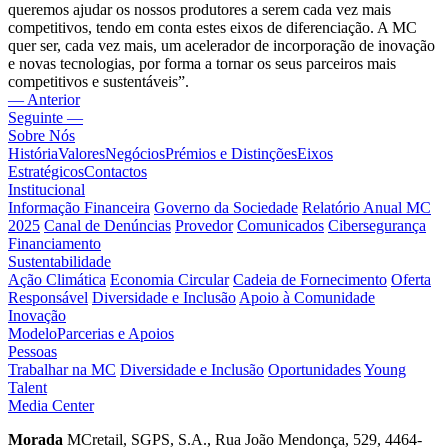
queremos ajudar os nossos produtores a serem cada vez mais
competitivos, tendo em conta estes eixos de diferenciação. A MC
quer ser, cada vez mais, um acelerador de incorporação de inovação
e novas tecnologias, por forma a tornar os seus parceiros mais
competitivos e sustentáveis”.
— Anterior
Seguinte —
Sobre Nós
História
Valores
Negócios
Prémios e Distinções
Eixos
Estratégicos
Contactos
Institucional
Informação Financeira
Governo da Sociedade
Relatório Anual MC
2025
Canal de Denúncias
Provedor
Comunicados
Cibersegurança
Financiamento
Sustentabilidade
Ação Climática
Economia Circular
Cadeia de Fornecimento
Oferta
Responsável
Diversidade e Inclusão
Apoio à Comunidade
Inovação
Modelo
Parcerias e Apoios
Pessoas
Trabalhar na MC
Diversidade e Inclusão
Oportunidades
Young
Talent
Media Center
Morada
MCretail, SGPS, S.A., Rua João Mendonça, 529, 4464-