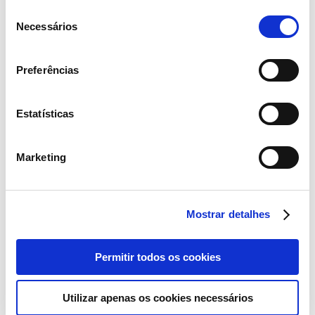
Seleção
Necessários
de
consentimento
Preferências
Estatísticas
Marketing
Mostrar detalhes
Permitir todos os cookies
O lançamento desta edição contou com a presença do Presidente da
Plataforma para o Crescimento Sustentável, Jorge Moreira da Silva,
que refletiu sobre “Os desafios do desenvolvimento sustentável, das
Utilizar apenas os cookies necessários
alterações climáticas e da biodiversidade”.