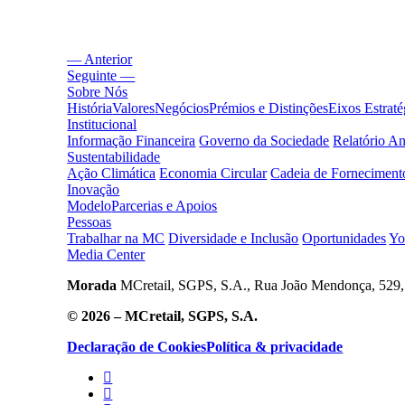
— Anterior
Seguinte —
Sobre Nós
História
Valores
Negócios
Prémios e Distinções
Eixos Estraté
Institucional
Informação Financeira
Governo da Sociedade
Relatório A
Sustentabilidade
Ação Climática
Economia Circular
Cadeia de Forneciment
Inovação
Modelo
Parcerias e Apoios
Pessoas
Trabalhar na MC
Diversidade e Inclusão
Oportunidades
Yo
Media Center
Morada
MCretail, SGPS, S.A., Rua João Mendonça, 529, 
© 2026 – MCretail, SGPS, S.A.
Declaração de Cookies
Política & privacidade