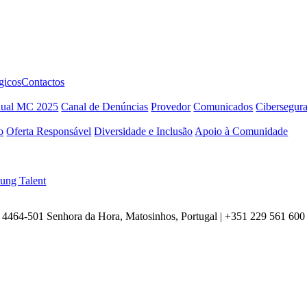
gicos
Contactos
nual MC 2025
Canal de Denúncias
Provedor
Comunicados
Cibersegur
o
Oferta Responsável
Diversidade e Inclusão
Apoio à Comunidade
ung Talent
4464-501 Senhora da Hora, Matosinhos, Portugal | +351
229 561 600