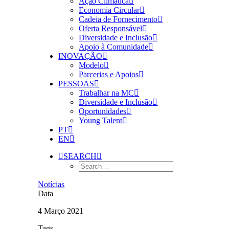
Ação Climática
Economia Circular
Cadeia de Fornecimento
Oferta Responsável
Diversidade e Inclusão
Apoio à Comunidade
INOVAÇÃO
Modelo
Parcerias e Apoios
PESSOAS
Trabalhar na MC
Diversidade e Inclusão
Oportunidades
Young Talent
PT
EN
SEARCH
Notícias
Data
4 Março 2021
Tags