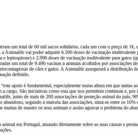
eram um total de 60 mil sacos solidários, cada um com o preço de 1€, 
a Animalife vai poder adquirir 6.500 doses de vacinação multivalente 
na e leptospirose) e 2.990 doses de vacinação multivalente para gatos (
nistradas um total de 9.490 vacinas a animais acolhidos por associações 
fetocontagiosas de cães e gatos. A Animalife assegurará a distribuição 
inação definido.
 “este apoio é fundamental, especialmente numa altura em que tantas as
m a cargo. São iniciativas como esta que nos permitem continuar e, por
malife, junto de mais de 200 associações de proteção animal do país, 
 abandono, segundo a maioria das associações, situa-se entre os 10%
tar muitas de manter os seus animais e assim agravar o problema do ab
nimal em Portugal, atuando diretamente sobre as suas causas e presta
iações.