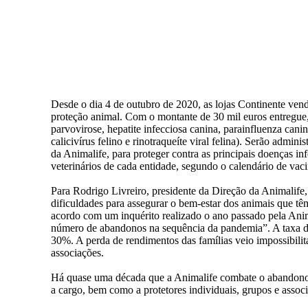
Desde o dia 4 de outubro de 2020, as lojas Continente vend
proteção animal. Com o montante de 30 mil euros entregue, 
parvovirose, hepatite infecciosa canina, parainfluenza cani
calicivírus felino e rinotraqueíte viral felina). Serão admi
da Animalife, para proteger contra as principais doenças in
veterinários de cada entidade, segundo o calendário de vac
Para Rodrigo Livreiro, presidente da Direção da Animalife,
dificuldades para assegurar o bem-estar dos animais que tê
acordo com um inquérito realizado o ano passado pela Ani
número de abandonos na sequência da pandemia”. A taxa de
30%. A perda de rendimentos das famílias veio impossibili
associações.
Há quase uma década que a Animalife combate o abandono a
a cargo, bem como a protetores individuais, grupos e assoc