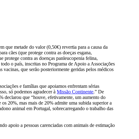
em que metade do valor (0,50€) revertia para a causa da
para cães (que protege contra as doeças esgana,
que protege contra as doenças panleucopenia felina,
de todo o país, inscritas no Programa de Apoio a Associações
das vacinas, que serão posteriormente geridas pelos médicos
sociações e famílias que apoiamos enfrentam sérias
 isso, só podemos agradecer à
Missão Continente
.” De
90% declarou que “houve, efetivamente, um aumento do
 e os 20%, mas mais de 20% admite uma subida superior a
andono animal em Portugal, sobrecarregando o trabalho das
ndo apoio a pessoas carenciadas com animais de estimação