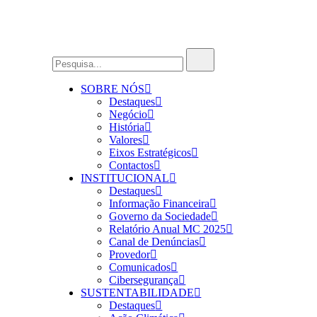
SOBRE NÓS
Destaques
Negócio
História
Valores
Eixos Estratégicos
Contactos
INSTITUCIONAL
Destaques
Informação Financeira
Governo da Sociedade
Relatório Anual MC 2025
Canal de Denúncias
Provedor
Comunicados
Cibersegurança
SUSTENTABILIDADE
Destaques