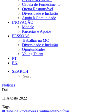
Cadeia de Fornecimento
Oferta Responsável
Diversidade e Inclusão
Apoio à Comunidade
INOVAÇÃO
Modelo
Parcerias e Apoios
PESSOAS
Trabalhar na MC
Diversidade e Inclusão
Oportunidades
Young Talent
PT
EN
SEARCH
Notícias
Data
11 Agosto 2022
Tags
#Clube de Produtores Continente
#Notícias