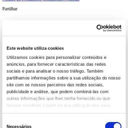
Partilhar
CONTINENTE PREMEIA
EXCELÊNCIA, SUSTENTABILIDADE E
INOVAÇÃO DE PRODUTORES
Este website utiliza cookies
PORTUGUESES
Utilizamos cookies para personalizar conteúdos e
anúncios, para fornecer características das redes
O Clube de Produtores Continente premiou quatro empresas
sociais e para analisar o nosso tráfego. Também
nacionais agroalimentares, no decorrer do seu Encontro Anual,
partilhamos informações sobre a sua utilização do nosso
que juntou mais de 150 produtores portugueses, em julho. Os
prémios “Inovação” foram atribuídos à ANPOC - Associação
site com os nossos parceiros das redes sociais,
Nacional das Proteaginosas, Oleaginosas e Cereais e à Aki D’el
publicidade e análise, que podem combiná-las com
Mar. O prémio “Sustentabilidade” foi atribuído à Jurofrutas de
outras informações que lhes tenha fornecido ou que
Évora e a Organização de Produtores do Oeste – NARC Frutas
foi distinguida com o prémio “Excelência”.
tenham recolhido a partir da sua utilização dos seus
serviços.
Com o objetivo de distinguir o que de melhor se faz no setor
agroalimentar nacional, o Clube de Produtores Continente voltou a
Seleção
atribuir os prémios anuais de reconhecimento de boas práticas, nas
Necessários
de