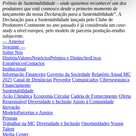
Prémio de Sustentabilidade – onde quisemos reconhecer um dos
produtores que está connosco desde o primeiro momento de
lançamento da nossa Declaração para a Sustentabilidade
”. A
Declaração para a Sustentabilidade lançada pelo Clube de
Produtores Continente no ano passado é já considerada um
case-
study
a nível europeu, pelo modelo de parceria produção-retalho
subjacente.
— Anterior
Seguinte —
Sobre Nós
História
Valores
Negócios
Prémios e Distinções
Eixos
Estratégicos
Contactos
Institucional
Informação Financeira
Governo da Sociedade
Relatório Anual MC
2025
Canal de Denúncias
Provedor
Comunicados
Cibersegurança
Financiamento
Sustentabilidade
Ação Climática
Economia Circular
Cadeia de Fornecimento
Oferta
Responsável
Diversidade e Inclusão
Apoio à Comunidade
Inovação
Modelo
Parcerias e Apoios
Pessoas
Trabalhar na MC
Diversidade e Inclusão
Oportunidades
Young
Talent
Media Center