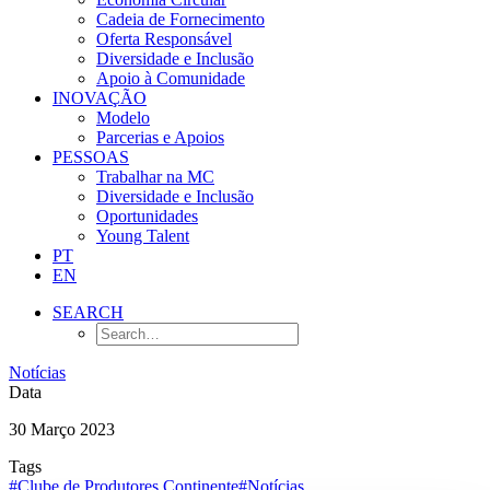
Cadeia de Fornecimento
Oferta Responsável
Diversidade e Inclusão
Apoio à Comunidade
INOVAÇÃO
Modelo
Parcerias e Apoios
PESSOAS
Trabalhar na MC
Diversidade e Inclusão
Oportunidades
Young Talent
PT
EN
SEARCH
Notícias
Data
30 Março 2023
Tags
#Clube de Produtores Continente
#Notícias