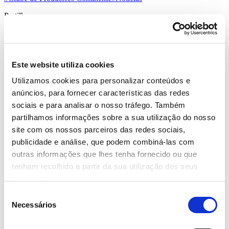
Partilhar
CLUBE DE PRODUTORES
Este website utiliza cookies
CONTINENTE NA AGROBRAGA COM
Utilizamos cookies para personalizar conteúdos e
10 FORNECEDORES
anúncios, para fornecer características das redes
sociais e para analisar o nosso tráfego. Também
De 30 de março a 2 de abril, 10 empresas do Clube de
partilhamos informações sobre a sua utilização do nosso
Produtores Continente (CPC) vão estar presentes na AGRO –
Feira Internacional de Agricultura, Pecuária e Alimentação,
site com os nossos parceiros das redes sociais,
que decorre no Altice Forum Braga, para venda de produtos
publicidade e análise, que podem combiná-las com
comercializados pela marca e propostas de degustações aos
outras informações que lhes tenha fornecido ou que
visitantes.
tenham recolhido a partir da sua utilização dos seus
Campotec, BDF, Horto São Silvestre, Aromáticas Vivas, Celeste,
serviços.
Queijos Paiva, Bísaro, Pão de Gimonde, MinhoFumeiro e Vinho
Campelo são os participantes no mercado do CPC.
Seleção
Necessários
de
O CPC tem, atualmente, quatro produtores no distrito de Braga, que
consentimento
representam cerca de 10% das compras nacionais, de setores como
Charcutaria & Queijos, Frutas e Legumes e Padaria.