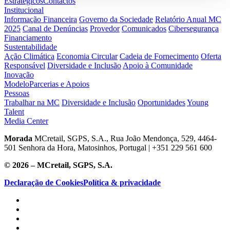
Estratégicos
Contactos
Institucional
Informação Financeira
Governo da Sociedade
Relatório Anual MC
2025
Canal de Denúncias
Provedor
Comunicados
Cibersegurança
Financiamento
Sustentabilidade
Ação Climática
Economia Circular
Cadeia de Fornecimento
Oferta
Responsável
Diversidade e Inclusão
Apoio à Comunidade
Inovação
Modelo
Parcerias e Apoios
Pessoas
Trabalhar na MC
Diversidade e Inclusão
Oportunidades
Young
Talent
Media Center
Morada
MCretail, SGPS, S.A., Rua João Mendonça, 529, 4464-
501 Senhora da Hora, Matosinhos, Portugal | +351
229 561 600
© 2026 – MCretail, SGPS, S.A.
Declaração de Cookies
Política & privacidade