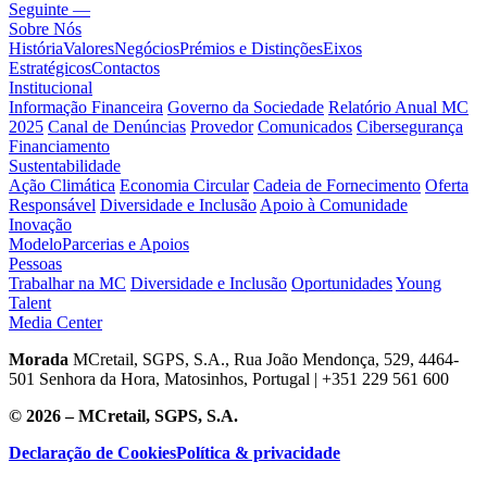
Seguinte —
Sobre Nós
História
Valores
Negócios
Prémios e Distinções
Eixos
Estratégicos
Contactos
Institucional
Informação Financeira
Governo da Sociedade
Relatório Anual MC
2025
Canal de Denúncias
Provedor
Comunicados
Cibersegurança
Financiamento
Sustentabilidade
Ação Climática
Economia Circular
Cadeia de Fornecimento
Oferta
Responsável
Diversidade e Inclusão
Apoio à Comunidade
Inovação
Modelo
Parcerias e Apoios
Pessoas
Trabalhar na MC
Diversidade e Inclusão
Oportunidades
Young
Talent
Media Center
Morada
MCretail, SGPS, S.A., Rua João Mendonça, 529, 4464-
501 Senhora da Hora, Matosinhos, Portugal | +351
229 561 600
© 2026 – MCretail, SGPS, S.A.
Declaração de Cookies
Política & privacidade