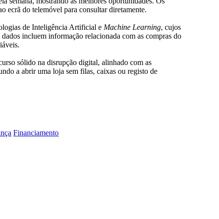
ela semana, mostrando as melhores oportunidades. Os
 ao ecrã do telemóvel para consultar diretamente.
ogias de Inteligência Artificial e
Machine Learning
, cujos
 dados incluem informação relacionada com as compras do
iáveis.
urso sólido na disrupção digital, alinhado com as
do a abrir uma loja sem filas, caixas ou registo de
ança
Financiamento