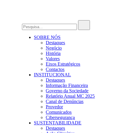
SOBRE NÓS
Destaques
Negócio
História
Valores
Eixos Estratégicos
Contactos
INSTITUCIONAL
Destaques
Informação Financeira
Governo da Sociedade
Relatório Anual MC 2025
Canal de Denúncias
Provedor
Comunicados
Cibersegurança
SUSTENTABILIDADE
Destaques