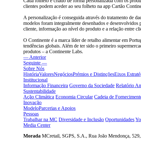
Cada folheto é criado de forma personalizada com os prod
clientes podem aceder ao seu folheto na app Cartão Continen
A personalização é conseguida através do tratamento de dad
modelos foram integralmente desenhados e desenvolvidos 
cliente, informação ao nível do produto e a relação entre c
O Continente é a marca líder de retalho alimentar em Portu
tendências globais. Além de ter sido o primeiro supermerca
produtos – a Continente Labs.
— Anterior
Seguinte —
Sobre Nós
História
Valores
Negócios
Prémios e Distinções
Eixos Estraté
Institucional
Informação Financeira
Governo da Sociedade
Relatório A
Sustentabilidade
Ação Climática
Economia Circular
Cadeia de Forneciment
Inovação
Modelo
Parcerias e Apoios
Pessoas
Trabalhar na MC
Diversidade e Inclusão
Oportunidades
Yo
Media Center
Morada
MCretail, SGPS, S.A., Rua João Mendonça, 529, 