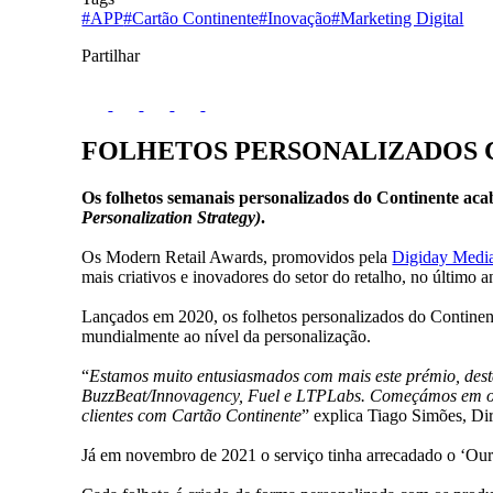
#APP
#Cartão Continente
#Inovação
#Marketing Digital
Partilhar
FOLHETOS PERSONALIZADOS
Os folhetos semanais personalizados do Continente ac
Personalization Strategy)
.
Os Modern Retail Awards, promovidos pela
Digiday Medi
mais criativos e inovadores do setor do retalho, no último
Lançados em 2020, os folhetos personalizados do Continen
mundialmente ao nível da personalização.
“
Estamos muito entusiasmados com mais este prémio, desta
BuzzBeat/Innovagency, Fuel e LTPLabs.
Começámos em out
clientes com Cartão Continente
” explica Tiago Simões, D
Já em novembro de 2021 o serviço tinha arrecadado o ‘Ouro