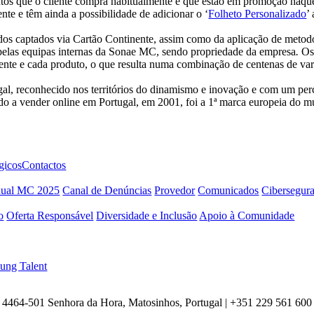
utos que o cliente compra habitualmente e que estão em promoção naqu
te e têm ainda a possibilidade de adicionar o ‘
Folheto Personalizado
’
os captados via Cartão Continente, assim como da aplicação de metodol
pelas equipas internas da Sonae MC, sendo propriedade da empresa
.
Os
liente e cada produto, o que resulta numa combinação de centenas de var
gal, reconhecido nos territórios do dinamismo e inovação e com um perc
do a vender online em Portugal, em 2001, foi a 1ª marca europeia do mun
gicos
Contactos
nual MC 2025
Canal de Denúncias
Provedor
Comunicados
Cibersegur
o
Oferta Responsável
Diversidade e Inclusão
Apoio à Comunidade
ung Talent
4464-501 Senhora da Hora, Matosinhos, Portugal | +351
229 561 600