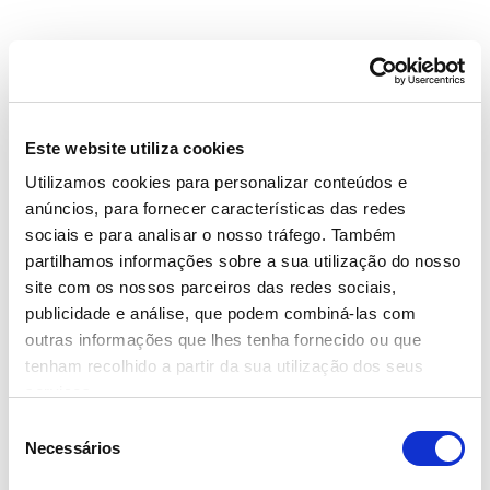
Este website utiliza cookies
Utilizamos cookies para personalizar conteúdos e
anúncios, para fornecer características das redes
Notícias
Data
sociais e para analisar o nosso tráfego. Também
partilhamos informações sobre a sua utilização do nosso
20 Maio 2019
site com os nossos parceiros das redes sociais,
Tags
publicidade e análise, que podem combiná-las com
#Abertura
#Continente
#Continente Bom Dia
outras informações que lhes tenha fornecido ou que
Partilhar
tenham recolhido a partir da sua utilização dos seus
serviços.
Seleção
Necessários
Continente vai abrir loja em Leiria
de
consentimento