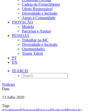
Cadeia de Fornecimento
Oferta Responsável
Diversidade e Inclusão
Apoio à Comunidade
INOVAÇÃO
Modelo
Parcerias e Apoios
PESSOAS
Trabalhar na MC
Diversidade e Inclusão
Oportunidades
Young Talent
PT
EN
SEARCH
Notícias
Data
13 Julho 2020
Tags
#Ambiente
#Destaque
#Frescos
#Notícias
#Produção