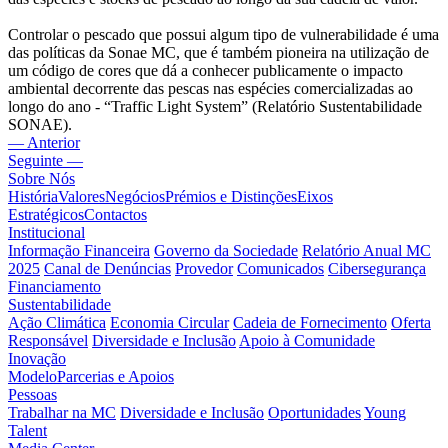
Controlar o pescado que possui algum tipo de vulnerabilidade é uma
das políticas da Sonae MC, que é também pioneira na utilização de
um código de cores que dá a conhecer publicamente o impacto
ambiental decorrente das pescas nas espécies comercializadas ao
longo do ano - “Traffic Light System” (Relatório Sustentabilidade
SONAE).
— Anterior
Seguinte —
Sobre Nós
História
Valores
Negócios
Prémios e Distinções
Eixos
Estratégicos
Contactos
Institucional
Informação Financeira
Governo da Sociedade
Relatório Anual MC
2025
Canal de Denúncias
Provedor
Comunicados
Cibersegurança
Financiamento
Sustentabilidade
Ação Climática
Economia Circular
Cadeia de Fornecimento
Oferta
Responsável
Diversidade e Inclusão
Apoio à Comunidade
Inovação
Modelo
Parcerias e Apoios
Pessoas
Trabalhar na MC
Diversidade e Inclusão
Oportunidades
Young
Talent