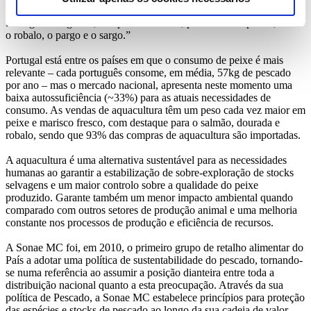
portuguesa em todo o mercado, a espécie mais apreciada em
Portugal. Alargando, nos próximos anos, para outras espécies, como
o robalo, o pargo e o sargo.”
Portugal está entre os países em que o consumo de peixe é mais
relevante – cada português consome, em média, 57kg de pescado
por ano – mas o mercado nacional, apresenta neste momento uma
baixa autossuficiência (~33%) para as atuais necessidades de
consumo. As vendas de aquacultura têm um peso cada vez maior em
peixe e marisco fresco, com destaque para o salmão, dourada e
robalo, sendo que 93% das compras de aquacultura são importadas.
A aquacultura é uma alternativa sustentável para as necessidades
humanas ao garantir a estabilização de sobre-exploração de stocks
selvagens e um maior controlo sobre a qualidade do peixe
produzido. Garante também um menor impacto ambiental quando
comparado com outros setores de produção animal e uma melhoria
constante nos processos de produção e eficiência de recursos.
A Sonae MC foi, em 2010, o primeiro grupo de retalho alimentar do
País a adotar uma política de sustentabilidade do pescado, tornando-
se numa referência ao assumir a posição dianteira entre toda a
distribuição nacional quanto a esta preocupação. Através da sua
política de Pescado, a Sonae MC estabelece princípios para proteção
das espécies e stocks de pescado ao longo da sua cadeia de valor.