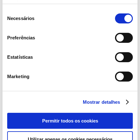
serviços.
Seleção
Necessários
de
consentimento
Preferências
Estatísticas
Marketing
Mostrar detalhes
Segundo Nuno Vital, Diretor Comercial de Peixaria da Sonae MC,
Permitir todos os cookies
“temos como objetivo aumentar as vendas totais de pescado
nacional em mais de 20% no primeiro ano do projeto, atingindo uma
participação superior a 40% do total das vendas de pescado fresco.
Este projeto vai permitir ainda duplicar a oferta atual de
dourada
Utilizar apenas os cookies necessários