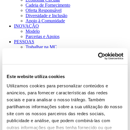
Cadeia de Fornecimento
Oferta Responsável
Diversidade e Inclusão
Apoio à Comunidade
INOVAÇÃO
Modelo
Parcerias e Apoios
PESSOAS
Trabalhar na MC
Diversidade e Inclusão
Oportunidades
Young Talent
PT
EN
Este website utiliza cookies
SEARCH
Utilizamos cookies para personalizar conteúdos e
anúncios, para fornecer características das redes
Green Friday – Produtos ecológicos para pets ganham importância
sociais e para analisar o nosso tráfego. Também
cada vez maior
partilhamos informações sobre a sua utilização do nosso
site com os nossos parceiros das redes sociais,
Início
Green Friday – Produtos ecológicos para pets ganham
publicidade e análise, que podem combiná-las com
importância cada vez maior
outras informações que lhes tenha fornecido ou que