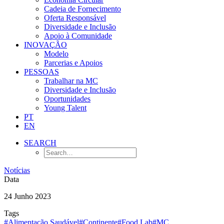
Cadeia de Fornecimento
Oferta Responsável
Diversidade e Inclusão
Apoio à Comunidade
INOVAÇÃO
Modelo
Parcerias e Apoios
PESSOAS
Trabalhar na MC
Diversidade e Inclusão
Oportunidades
Young Talent
PT
EN
SEARCH
Notícias
Data
24 Junho 2023
Tags
#Alimentação Saudável
#Continente
#Food Lab
#MC