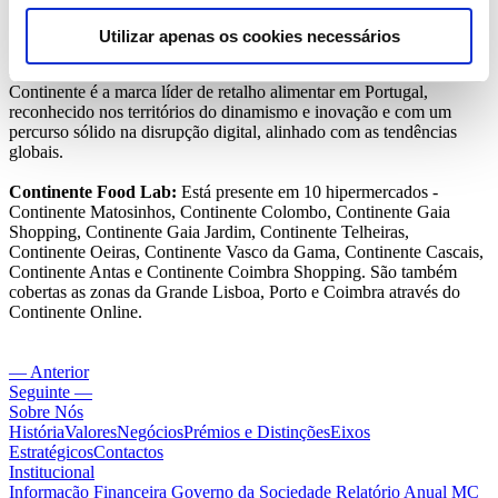
inovadores e as novas tendências alimentares mundiais aos clientes
do Continente. Os produtos com o selo “Continente Food Lab” são
Utilizar apenas os cookies necessários
lançados numa ótica experimental e dinâmica, em que o feedback
dos clientes é crucial para que se mantenham nas lojas. O
Continente é a marca líder de retalho alimentar em Portugal,
reconhecido nos territórios do dinamismo e inovação e com um
percurso sólido na disrupção digital, alinhado com as tendências
globais.
Continente Food Lab:
Está presente em 10 hipermercados -
Continente Matosinhos, Continente Colombo, Continente Gaia
Shopping, Continente Gaia Jardim, Continente Telheiras,
Continente Oeiras, Continente Vasco da Gama, Continente Cascais,
Continente Antas e Continente Coimbra Shopping. São também
cobertas as zonas da Grande Lisboa, Porto e Coimbra através do
Continente Online.
— Anterior
Seguinte —
Sobre Nós
História
Valores
Negócios
Prémios e Distinções
Eixos
Estratégicos
Contactos
Institucional
Informação Financeira
Governo da Sociedade
Relatório Anual MC