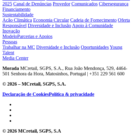
2025
Canal de Denúncias
Provedor
Comunicados
Cibersegurança
Financiamento
Sustentabilidade
Ação Climática
Economia Circular
Cadeia de Fornecimento
Oferta
Responsável
Diversidade e Inclusão
Apoio à Comunidade
Inovação
Modelo
Parcerias e Apoios
Pessoas
Trabalhar na MC
Diversidade e Inclusão
Oportunidades
Young
Talent
Media Center
Morada
MCretail, SGPS, S.A., Rua João Mendonça, 529, 4464-
501 Senhora da Hora, Matosinhos, Portugal | +351
229 561 600
© 2026 – MCretail, SGPS, S.A.
Declaração de Cookies
Política & privacidade
© 2026 MCretail, SGPS, S.A