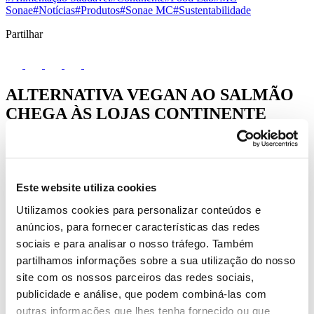
Sonae
#Notícias
#Produtos
#Sonae MC
#Sustentabilidade
Partilhar
ALTERNATIVA VEGAN AO SALMÃO
CHEGA ÀS LOJAS CONTINENTE
O
salmão fumado
Revo food é a inovadora alternativa vegan ao
pescado tradicional, feito com base de proteína de ervilha,
extratos de algas e óleos vegetais, com um alto teor de proteína e
ácidos gordos ómega-3, sendo também fonte de vitamina B12. A
Este website utiliza cookies
gama de base 100% vegetal, criada com a ajuda da tecnologia
de impressão 3D, está à venda por 5,95€ a unidade.
Utilizamos cookies para personalizar conteúdos e
anúncios, para fornecer características das redes
Este produto vegan é mais sustentável do que a maioria das fontes
sociais e para analisar o nosso tráfego. Também
de proteína convencionais e contém óleos de plantas, como o óleo
de colza e de linhaça, que são fontes de ómega-3, tendo benefícios
partilhamos informações sobre a sua utilização do nosso
para a saúde, como a redução de inflamação e a melhoria da saúde
site com os nossos parceiros das redes sociais,
da pele.
publicidade e análise, que podem combiná-las com
Criada com a ajuda da tecnologia de impressão 3D, este novo
outras informações que lhes tenha fornecido ou que