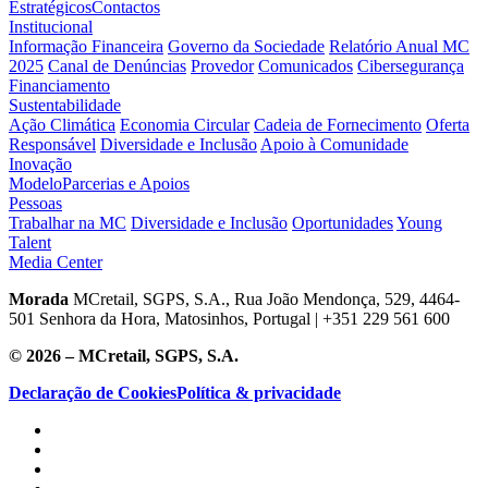
Estratégicos
Contactos
Institucional
Informação Financeira
Governo da Sociedade
Relatório Anual MC
2025
Canal de Denúncias
Provedor
Comunicados
Cibersegurança
Financiamento
Sustentabilidade
Ação Climática
Economia Circular
Cadeia de Fornecimento
Oferta
Responsável
Diversidade e Inclusão
Apoio à Comunidade
Inovação
Modelo
Parcerias e Apoios
Pessoas
Trabalhar na MC
Diversidade e Inclusão
Oportunidades
Young
Talent
Media Center
Morada
MCretail, SGPS, S.A., Rua João Mendonça, 529, 4464-
501 Senhora da Hora, Matosinhos, Portugal | +351
229 561 600
© 2026 – MCretail, SGPS, S.A.
Declaração de Cookies
Política & privacidade