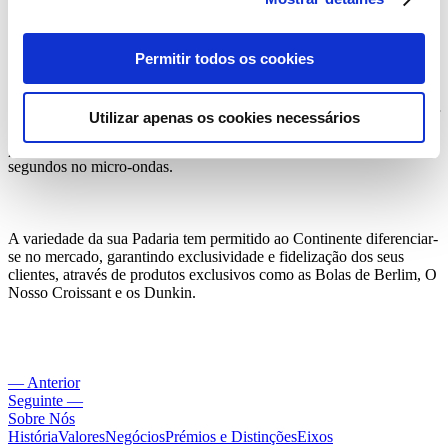
finalizados com uma cobertura de queijo creme dos Açores. A
utilização de ingredientes portugueses reforça o compromisso do
Continente em apoiar a produção nacional.
Permitir todos os cookies
A nova adição à ‘Padaria de Toda a Gente’ destaca-se pelo seu sabor
Utilizar apenas os cookies necessários
reconfortante, assim como pela conveniência que oferece. Vendidos
prontos a consumir, são ainda melhores se aquecidos por apenas 20
segundos no micro-ondas.
A variedade da sua Padaria tem permitido ao Continente diferenciar-
se no mercado, garantindo exclusividade e fidelização dos seus
clientes, através de produtos exclusivos como as Bolas de Berlim, O
Nosso Croissant e os Dunkin.
— Anterior
Seguinte —
Sobre Nós
História
Valores
Negócios
Prémios e Distinções
Eixos