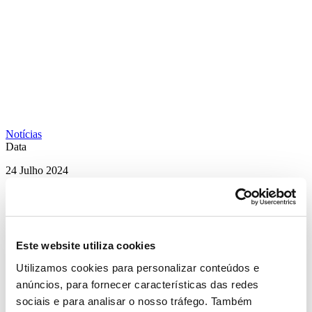
Notícias
Data
24 Julho 2024
Tags
#Continente
#Marca Própria
#MC Sonae
#Notícias
#Produtos
Partilhar
Este website utiliza cookies
Utilizamos cookies para personalizar conteúdos e
anúncios, para fornecer características das redes
A NOVA APOSTA DO CONTINENTE É
sociais e para analisar o nosso tráfego. Também
UMA ESPIRAL DE SABOR