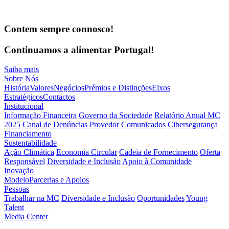
Contem sempre connosco!
Continuamos a alimentar Portugal!
Saiba mais
Sobre Nós
História
Valores
Negócios
Prémios e Distinções
Eixos
Estratégicos
Contactos
Institucional
Informação Financeira
Governo da Sociedade
Relatório Anual MC
2025
Canal de Denúncias
Provedor
Comunicados
Cibersegurança
Financiamento
Sustentabilidade
Ação Climática
Economia Circular
Cadeia de Fornecimento
Oferta
Responsável
Diversidade e Inclusão
Apoio à Comunidade
Inovação
Modelo
Parcerias e Apoios
Pessoas
Trabalhar na MC
Diversidade e Inclusão
Oportunidades
Young
Talent
Media Center