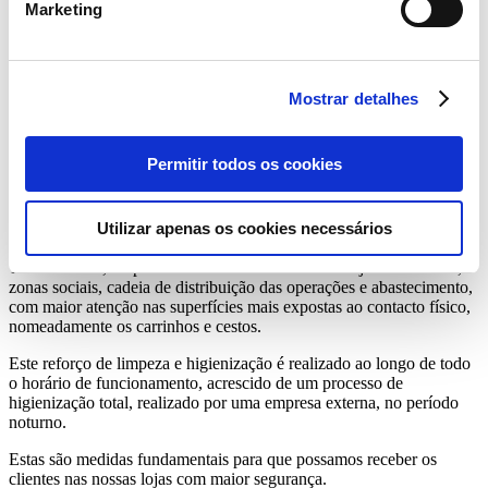
Marketing
Meios de pagamento:
recordamos os meios de
Mostrar detalhes
pagamento disponíveis nas nossas lojas, que não
implicam a utilização do terminal de pagamento (TPA):
pagamento por MBWay, pagamento através da App
Permitir todos os cookies
Cartão Continente – Continente Pay e app Continente
Siga.
Utilizar apenas os cookies necessários
Limpeza e higienização das lojas
Todos os dias, limpamos e desinfetamos todas as lojas Continente,
zonas sociais, cadeia de distribuição das operações e abastecimento,
com maior atenção nas superfícies mais expostas ao contacto físico,
nomeadamente os carrinhos e cestos.
Este reforço de limpeza e higienização é realizado ao longo de todo
o horário de funcionamento, acrescido de um processo de
higienização total, realizado por uma empresa externa, no período
noturno.
Estas são medidas fundamentais para que possamos receber os
clientes nas nossas lojas com maior segurança.