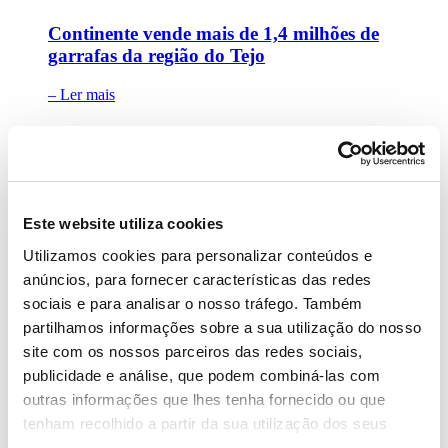
Continente vende mais de 1,4 milhões de
garrafas da região do Tejo
– Ler mais
Este website utiliza cookies
17 Junho 2019
Utilizamos cookies para personalizar conteúdos e
Continente promove a valorização do
anúncios, para fornecer características das redes
Rum Agrícola da Madeira em São
sociais e para analisar o nosso tráfego. Também
Martinho
partilhamos informações sobre a sua utilização do nosso
site com os nossos parceiros das redes sociais,
– Ler mais
publicidade e análise, que podem combiná-las com
outras informações que lhes tenha fornecido ou que
tenham recolhido a partir da sua utilização dos seus
serviços.