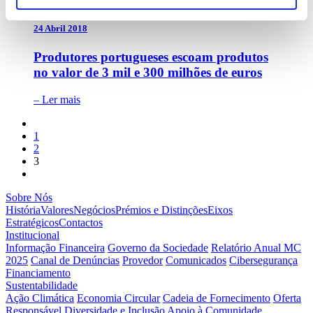
24 Abril 2018
Produtores portugueses escoam produtos
no valor de 3 mil e 300 milhões de euros
– Ler mais
1
2
3
Sobre Nós
História
Valores
Negócios
Prémios e Distinções
Eixos
Estratégicos
Contactos
Institucional
Informação Financeira
Governo da Sociedade
Relatório Anual MC
2025
Canal de Denúncias
Provedor
Comunicados
Cibersegurança
Financiamento
Sustentabilidade
Ação Climática
Economia Circular
Cadeia de Fornecimento
Oferta
Responsável
Diversidade e Inclusão
Apoio à Comunidade