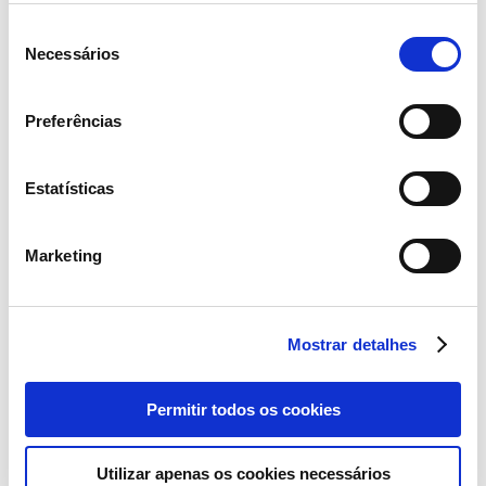
Seleção
10 Junho 2019
Necessários
de
consentimento
Continente comemora Dia de Portugal
Preferências
– Ler mais
Estatísticas
Marketing
6 Junho 2019
Continente prevê adquirir cerca de 550
toneladas de cereja portuguesa
Mostrar detalhes
– Ler mais
Permitir todos os cookies
Utilizar apenas os cookies necessários